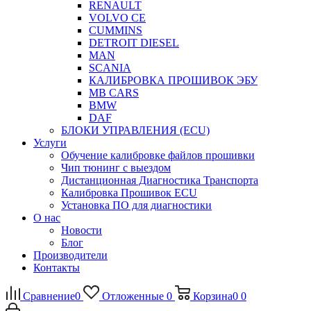
RENAULT
VOLVO CE
CUMMINS
DETROIT DIESEL
MAN
SCANIA
КАЛИБРОВКА ПРОШИВОК ЭБУ
MB CARS
BMW
DAF
БЛОКИ УПРАВЛЕНИЯ (ECU)
Услуги
Обучение калибровке файлов прошивки
Чип тюнинг с выездом
Дистанционная Диагностика Транспорта
Калибровка Прошивок ECU
Установка ПО для диагностики
О нас
Новости
Блог
Производители
Контакты
Сравнение
0
Отложенные
0
Корзина
0
0