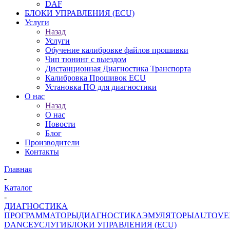
DAF
БЛОКИ УПРАВЛЕНИЯ (ECU)
Услуги
Назад
Услуги
Обучение калибровке файлов прошивки
Чип тюнинг с выездом
Дистанционная Диагностика Транспорта
Калибровка Прошивок ECU
Установка ПО для диагностики
О нас
Назад
О нас
Новости
Блог
Производители
Контакты
Главная
-
Каталог
-
ДИАГНОСТИКА
ПРОГРАММАТОРЫ
ДИАГНОСТИКА
ЭМУЛЯТОРЫ
AUTOVE
DANCE
УСЛУГИ
БЛОКИ УПРАВЛЕНИЯ (ECU)