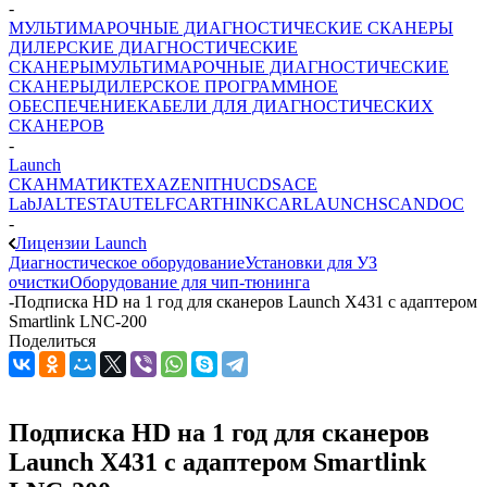
-
МУЛЬТИМАРОЧНЫЕ ДИАГНОСТИЧЕСКИЕ СКАНЕРЫ
ДИЛЕРСКИЕ ДИАГНОСТИЧЕСКИЕ
СКАНЕРЫ
МУЛЬТИМАРОЧНЫЕ ДИАГНОСТИЧЕСКИЕ
СКАНЕРЫ
ДИЛЕРСКОЕ ПРОГРАММНОЕ
ОБЕСПЕЧЕНИЕ
КАБЕЛИ ДЛЯ ДИАГНОСТИЧЕСКИХ
СКАНЕРОВ
-
Launch
СКАНМАТИК
TEXA
ZENITH
UCDS
ACE
Lab
JALTEST
AUTEL
FCAR
THINKCAR
LAUNCH
SCANDOC
-
Лицензии Launch
Диагностическое оборудование
Установки для УЗ
очистки
Оборудование для чип-тюнинга
-
Подписка HD на 1 год для сканеров Launch X431 с адаптером
Smartlink LNC-200
Поделиться
Подписка HD на 1 год для сканеров
Launch X431 с адаптером Smartlink