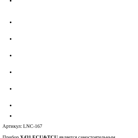
Артикул:
LNC-167
Прибор
X431 ECU&TCU
является самостоятельным