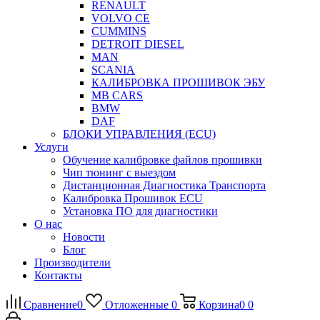
RENAULT
VOLVO CE
CUMMINS
DETROIT DIESEL
MAN
SCANIA
КАЛИБРОВКА ПРОШИВОК ЭБУ
MB CARS
BMW
DAF
БЛОКИ УПРАВЛЕНИЯ (ECU)
Услуги
Обучение калибровке файлов прошивки
Чип тюнинг с выездом
Дистанционная Диагностика Транспорта
Калибровка Прошивок ECU
Установка ПО для диагностики
О нас
Новости
Блог
Производители
Контакты
Сравнение
0
Отложенные
0
Корзина
0
0