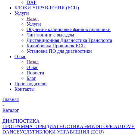
DAF
БЛОКИ УПРАВЛЕНИЯ (ECU)
Услуги
Назад
Услуги
Обучение калибровке файлов прошивки
Чип тюнинг с выездом
Дистанционная Диагностика Транспорта
Калибровка Прошивок ECU
Установка ПО для диагностики
О нас
Назад
О нас
Новости
Блог
Производители
Контакты
Главная
-
Каталог
-
ДИАГНОСТИКА
ПРОГРАММАТОРЫ
ДИАГНОСТИКА
ЭМУЛЯТОРЫ
AUTOVE
DANCE
УСЛУГИ
БЛОКИ УПРАВЛЕНИЯ (ECU)