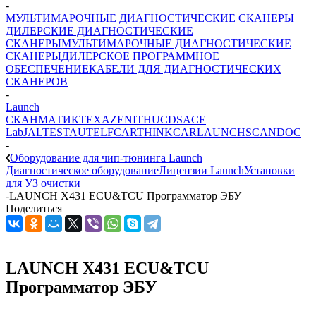
-
МУЛЬТИМАРОЧНЫЕ ДИАГНОСТИЧЕСКИЕ СКАНЕРЫ
ДИЛЕРСКИЕ ДИАГНОСТИЧЕСКИЕ
СКАНЕРЫ
МУЛЬТИМАРОЧНЫЕ ДИАГНОСТИЧЕСКИЕ
СКАНЕРЫ
ДИЛЕРСКОЕ ПРОГРАММНОЕ
ОБЕСПЕЧЕНИЕ
КАБЕЛИ ДЛЯ ДИАГНОСТИЧЕСКИХ
СКАНЕРОВ
-
Launch
СКАНМАТИК
TEXA
ZENITH
UCDS
ACE
Lab
JALTEST
AUTEL
FCAR
THINKCAR
LAUNCH
SCANDOC
-
Оборудование для чип-тюнинга Launch
Диагностическое оборудование
Лицензии Launch
Установки
для УЗ очистки
-
LAUNCH X431 ECU&TCU Программатор ЭБУ
Поделиться
LAUNCH X431 ECU&TCU
Программатор ЭБУ