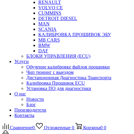
RENAULT
VOLVO CE
CUMMINS
DETROIT DIESEL
MAN
SCANIA
КАЛИБРОВКА ПРОШИВОК ЭБУ
MB CARS
BMW
DAF
БЛОКИ УПРАВЛЕНИЯ (ECU)
Услуги
Обучение калибровке файлов прошивки
Чип тюнинг с выездом
Дистанционная Диагностика Транспорта
Калибровка Прошивок ECU
Установка ПО для диагностики
О нас
Новости
Блог
Производители
Контакты
Сравнение
0
Отложенные
0
Корзина
0
0