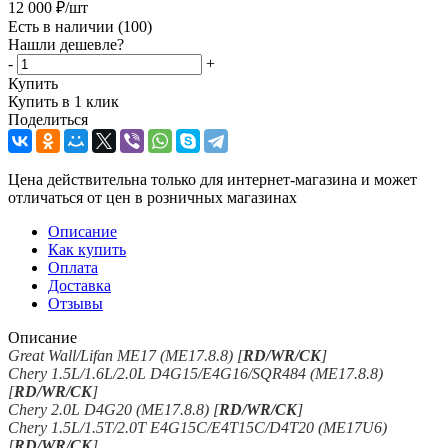
12 000
₽
/шт
Есть в наличии
(100)
Нашли дешевле?
-
+
Купить
Купить в 1 клик
Поделиться
Цена действительна только для интернет-магазина и может
отличаться от цен в розничных магазинах
Описание
Как купить
Оплата
Доставка
Отзывы
Описание
Great Wall/Lifan ME17 (ME17.8.8) [
RD/WR/CK
]
Chery 1.5L/1.6L/2.0L D4G15/E4G16/SQR484 (ME17.8.8)
[
RD/WR/CK
]
Chery 2.0L D4G20 (ME17.8.8) [
RD/WR/CK
]
Chery 1.5L/1.5T/2.0T E4G15C/E4T15C/D4T20 (ME17U6)
[
RD/WR/CK
]