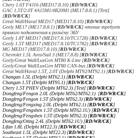
Chery 1.6T F4J16 (MED17.8.10) [
RD/WR/CK
]
GAC 1.5T/2.0T 4A15M1/4B20M1 (ME17.8.8.1) [Test]
[
RD/WR/CK
]
Great Wall/Haval MED17 (MED17.8.10) [
RD/WR/CK
]
Geely ME17 (ME17.8.8.1) [
RD/WR/CK
]
чтение требует
прямого подключения к разъёму ЭБУ
Geely 1.8T MED17 (MED17.8.10/TC1728) [
RD/WR/CK
]
Geely 1.5T MED17 (MED17.8.10/TC1782) [
RD/WR/CK
]
MG MED17 (MED17.8.10) [
RD/WR/CK
]
Chevrolet 1.5L Aveo/Sail 3 (ME17.8.8) [
RD/WR/CK
]
Geely/Great Wall/LuxGen MT80 K-Line [
RD/WR/CK
]
Geely/Great Wall/LuxGen MT80 CAN-bus [
RD/WR/CK
]
Great Wall/Haval 1.5T, 2.0T (Delphi MT92/MT92.1) [
RD/WR/CK
]
Changan 1.5L (Delphi MT62.1) [
RD/WR/CK
]
Changan 1.5T (Delphi MT95.1) [
RD/WR/CK
]
Chery 1.5T PHEV (Delphi MT62.3) [Test] [
RD/WR/CK
]
Dongfeng/Fengon 2.0L (Delphi MT62/MT62.1) [
RD/WR/CK
]
Dongfeng/Fengon 1.5T (Delphi MT62.3) [
RD/WR/CK
]
Dongfeng/Fengxing 2.0L (Delphi MT62.1) [
RD/WR/CK
]
Dongfeng/Fengshen 1.5T (Delphi MT62.1U) [
RD/WR/CK
]
Dongfeng/Fengshen 1.5T (Delphi MT62.3) [
RD/WR/CK
]
Dongfeng/Oting 2.4L (Delphi MT62.1U) [
RD/WR/CK
]
Lifan 1.8L (Delphi MT22.3) [
RD/WR/CK
]
Southeast 1.5L (Delphi MT22.3) [
RD/WR/CK
]
Southeast 1.5T (Delphi MT62.1) [
RD/WR/CK
]