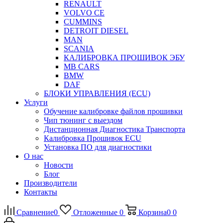
RENAULT
VOLVO CE
CUMMINS
DETROIT DIESEL
MAN
SCANIA
КАЛИБРОВКА ПРОШИВОК ЭБУ
MB CARS
BMW
DAF
БЛОКИ УПРАВЛЕНИЯ (ECU)
Услуги
Обучение калибровке файлов прошивки
Чип тюнинг с выездом
Дистанционная Диагностика Транспорта
Калибровка Прошивок ECU
Установка ПО для диагностики
О нас
Новости
Блог
Производители
Контакты
Сравнение
0
Отложенные
0
Корзина
0
0