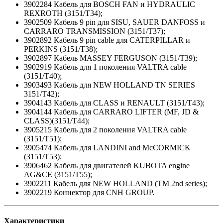
3902284 Кабель для BOSCH FAN и HYDRAULIC
REXROTH (3151/T34);
3902509 Кабель 9 pin для SISU, SAUER DANFOSS и
CARRARO TRANSMISSION (3151/T37);
3902892 Кабель 9 pin cable для CATERPILLAR и
PERKINS (3151/T38);
3902897 Кабель MASSEY FERGUSON (3151/T39);
3902919 Кабель для 1 поколения VALTRA cable
(3151/T40);
3903493 Кабель для NEW HOLLAND TN SERIES
3151/T42);
3904143 Кабель для CLASS и RENAULT (3151/T43);
3904144 Кабель для CARRARO LIFTER (MF, JD &
CLASS)(3151/T44);
3905215 Кабель для 2 поколения VALTRA cable
(3151/T51);
3905474 Кабель для LANDINI and McCORMICK
(3151/T53);
3906462 Кабель для двигателей KUBOTA engine
AG&CE (3151/T55);
3902211 Кабель для NEW HOLLAND (TM 2nd series);
3902219 Коннектор для CNH GROUP.
Характеристики