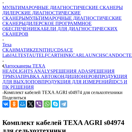
-
МУЛЬТИМАРОЧНЫЕ ДИАГНОСТИЧЕСКИЕ СКАНЕРЫ
ДИЛЕРСКИЕ ДИАГНОСТИЧЕСКИЕ
СКАНЕРЫ
МУЛЬТИМАРОЧНЫЕ ДИАГНОСТИЧЕСКИЕ
СКАНЕРЫ
ДИЛЕРСКОЕ ПРОГРАММНОЕ
ОБЕСПЕЧЕНИЕ
КАБЕЛИ ДЛЯ ДИАГНОСТИЧЕСКИХ
СКАНЕРОВ
-
Texa
СКАНМАТИК
ZENITH
UCDS
ACE
Lab
JALTEST
AUTEL
FCAR
THINKCAR
LAUNCH
SCANDOC
T
-
Автосканеры TEXA
HEADLIGHTS ANALYS
РЕШЕНИЯ ADAS
РЕШЕНИЯ
TPMS
ЗАПРАВКА АВТОКОНДИЦИОНЕРОВ
ПРОДУКЦИЯ
ДЛЯ ВЫХЛОПОВ
ПРОДУКЦИЯ ДЛЯ ИЗМЕРЕНИЙ
IDC5 И
ПК РЕШЕНИЯ
-
Комплект кабелей TEXA AGRI s04974 для сельхозтехники
Поделиться
Комплект кабелей TEXA AGRI s04974
для сельхозтехники