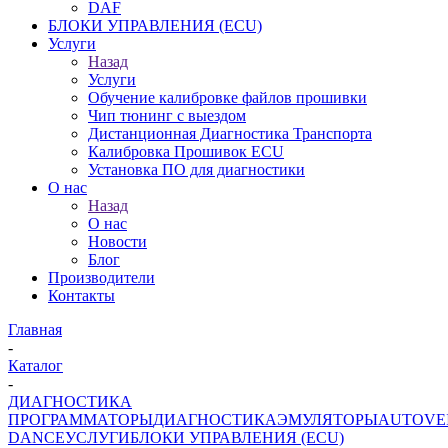
DAF
БЛОКИ УПРАВЛЕНИЯ (ECU)
Услуги
Назад
Услуги
Обучение калибровке файлов прошивки
Чип тюнинг с выездом
Дистанционная Диагностика Транспорта
Калибровка Прошивок ECU
Установка ПО для диагностики
О нас
Назад
О нас
Новости
Блог
Производители
Контакты
Главная
-
Каталог
-
ДИАГНОСТИКА
ПРОГРАММАТОРЫ
ДИАГНОСТИКА
ЭМУЛЯТОРЫ
AUTOVE
DANCE
УСЛУГИ
БЛОКИ УПРАВЛЕНИЯ (ECU)