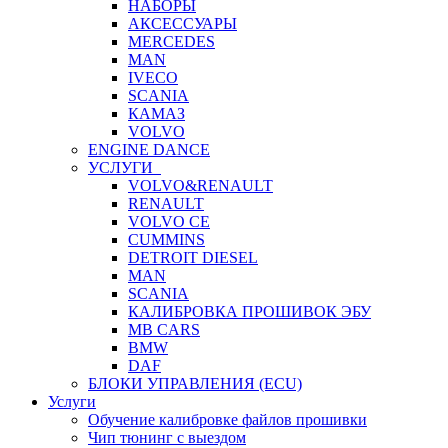
НАБОРЫ
АКСЕССУАРЫ
MERCEDES
MAN
IVECO
SCANIA
КАМАЗ
VOLVO
ENGINE DANCE
УСЛУГИ
VOLVO&RENAULT
RENAULT
VOLVO CE
CUMMINS
DETROIT DIESEL
MAN
SCANIA
КАЛИБРОВКА ПРОШИВОК ЭБУ
MB CARS
BMW
DAF
БЛОКИ УПРАВЛЕНИЯ (ECU)
Услуги
Обучение калибровке файлов прошивки
Чип тюнинг с выездом