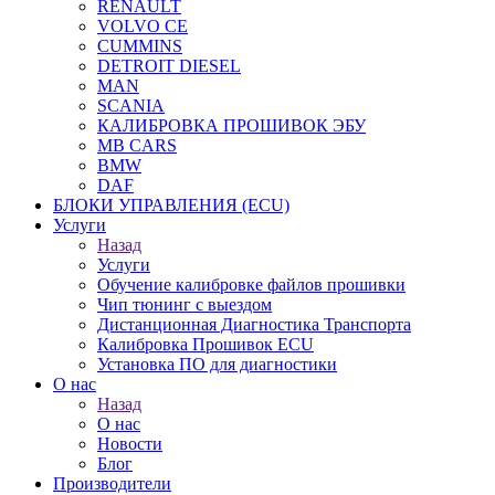
RENAULT
VOLVO CE
CUMMINS
DETROIT DIESEL
MAN
SCANIA
КАЛИБРОВКА ПРОШИВОК ЭБУ
MB CARS
BMW
DAF
БЛОКИ УПРАВЛЕНИЯ (ECU)
Услуги
Назад
Услуги
Обучение калибровке файлов прошивки
Чип тюнинг с выездом
Дистанционная Диагностика Транспорта
Калибровка Прошивок ECU
Установка ПО для диагностики
О нас
Назад
О нас
Новости
Блог
Производители