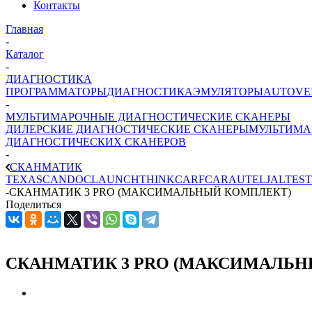
Контакты
Главная
-
Каталог
-
ДИАГНОСТИКА
ПРОГРАММАТОРЫ
ДИАГНОСТИКА
ЭМУЛЯТОРЫ
AUTOVE
-
МУЛЬТИМАРОЧНЫЕ ДИАГНОСТИЧЕСКИЕ СКАНЕРЫ
ДИЛЕРСКИЕ ДИАГНОСТИЧЕСКИЕ СКАНЕРЫ
МУЛЬТИМА
ДИАГНОСТИЧЕСКИХ СКАНЕРОВ
-
СКАНМАТИК
TEXA
SCANDOC
LAUNCH
THINKCAR
FCAR
AUTEL
JALTEST
-
СКАНМАТИК 3 PRO (МАКСИМАЛЬНЫЙ КОМПЛЕКТ)
Поделиться
СКАНМАТИК 3 PRO (МАКСИМАЛЬН