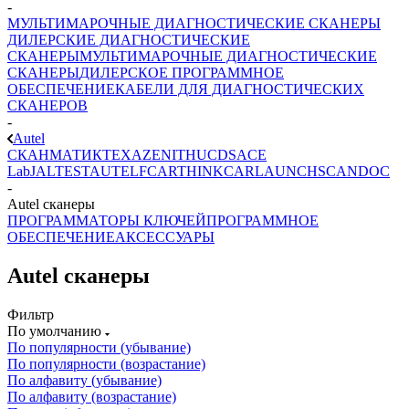
-
МУЛЬТИМАРОЧНЫЕ ДИАГНОСТИЧЕСКИЕ СКАНЕРЫ
ДИЛЕРСКИЕ ДИАГНОСТИЧЕСКИЕ
СКАНЕРЫ
МУЛЬТИМАРОЧНЫЕ ДИАГНОСТИЧЕСКИЕ
СКАНЕРЫ
ДИЛЕРСКОЕ ПРОГРАММНОЕ
ОБЕСПЕЧЕНИЕ
КАБЕЛИ ДЛЯ ДИАГНОСТИЧЕСКИХ
СКАНЕРОВ
-
Autel
СКАНМАТИК
TEXA
ZENITH
UCDS
ACE
Lab
JALTEST
AUTEL
FCAR
THINKCAR
LAUNCH
SCANDOC
-
Autel сканеры
ПРОГРАММАТОРЫ КЛЮЧЕЙ
ПРОГРАММНОЕ
ОБЕСПЕЧЕНИЕ
АКСЕССУАРЫ
Autel сканеры
Фильтр
По умолчанию
По популярности (убывание)
По популярности (возрастание)
По алфавиту (убывание)
По алфавиту (возрастание)