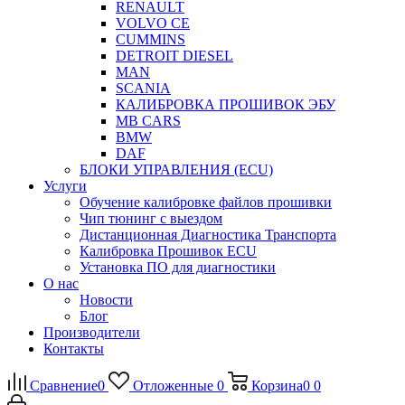
RENAULT
VOLVO CE
CUMMINS
DETROIT DIESEL
MAN
SCANIA
КАЛИБРОВКА ПРОШИВОК ЭБУ
MB CARS
BMW
DAF
БЛОКИ УПРАВЛЕНИЯ (ECU)
Услуги
Обучение калибровке файлов прошивки
Чип тюнинг с выездом
Дистанционная Диагностика Транспорта
Калибровка Прошивок ECU
Установка ПО для диагностики
О нас
Новости
Блог
Производители
Контакты
Сравнение
0
Отложенные
0
Корзина
0
0