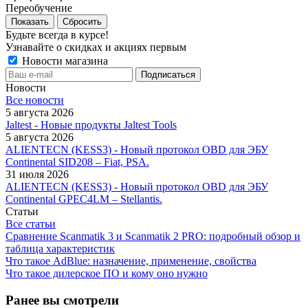
Переобучение
Сбросить
Будьте всегда в курсе!
Узнавайте о скидках и акциях первым
Новости магазина
Новости
Все новости
5 августа 2026
Jaltest - Новые продукты Jaltest Tools
5 августа 2026
ALIENTECN (KESS3) - Новый протокол OBD для ЭБУ
Continental SID208 – Fiat, PSA.
31 июля 2026
ALIENTECN (KESS3) - Новый протокол OBD для ЭБУ
Continental GPEC4LM – Stellantis.
Статьи
Все статьи
Сравнение Scanmatik 3 и Scanmatik 2 PRO: подробный обзор и
таблица характеристик
Что такое AdBlue: назначение, применение, свойства
Что такое дилерское ПО и кому оно нужно
Ранее вы смотрели