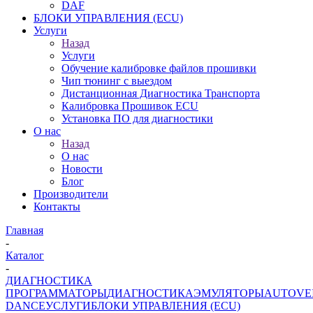
DAF
БЛОКИ УПРАВЛЕНИЯ (ECU)
Услуги
Назад
Услуги
Обучение калибровке файлов прошивки
Чип тюнинг с выездом
Дистанционная Диагностика Транспорта
Калибровка Прошивок ECU
Установка ПО для диагностики
О нас
Назад
О нас
Новости
Блог
Производители
Контакты
Главная
-
Каталог
-
ДИАГНОСТИКА
ПРОГРАММАТОРЫ
ДИАГНОСТИКА
ЭМУЛЯТОРЫ
AUTOVE
DANCE
УСЛУГИ
БЛОКИ УПРАВЛЕНИЯ (ECU)