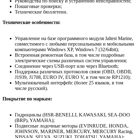
Руководства по поиску и устранению неисправностей;
Пошаговые проверки;
Технические бюллетени.
Технические особенности:
Управление на базе программного модуля Jaltest Marine,
совместимого с любыми персональными и мобильными
компьютерами Windows XP, Windows 7 (32/64bit);
Встроенная ремонтная база, в том числе подробные
электрические схемы различных систем управления;
Соединение через USB-порт или через Bluetooth;
Поддержка различных протоколов связи (OBD, OBDII,
J1939, J1708, EURO IV, EURO V, в том числе RP1210);
Мультиязычный интерфейс (более 25 языков, в том
числе русский).
Покрытие по маркам:
Гидроциклы (HSR-BENELLI, KAWASAKI, SEA-DOO
(BRP), YAMAHA);
Подвесные лодочные моторы (EVINRUDE, HONDA,
JOHNSON, MARINER, MERCURY, MERCURY Racing,
NISSAN, SELVA, SUZUKI, TOHATSU, YAMAHA);