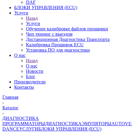
DAF
БЛОКИ УПРАВЛЕНИЯ (ECU)
Услуги
Назад
Услуги
Обучение калибровке файлов прошивки
Чип тюнинг с выездом
Дистанционная Диагностика Транспорта
Калибровка Прошивок ECU
Установка ПО для диагностики
О нас
Назад
О нас
Новости
Блог
Производители
Контакты
Главная
-
Каталог
-
ДИАГНОСТИКА
ПРОГРАММАТОРЫ
ДИАГНОСТИКА
ЭМУЛЯТОРЫ
AUTOVE
DANCE
УСЛУГИ
БЛОКИ УПРАВЛЕНИЯ (ECU)