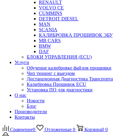
RENAULT
VOLVO CE
CUMMINS
DETROIT DIESEL
MAN
SCANIA
КАЛИБРОВКА ПРОШИВОК ЭБУ
MB CARS
BMW
DAF
БЛОКИ УПРАВЛЕНИЯ (ECU)
Услуги
Обучение калибровке файлов прошивки
Чип тюнинг с выездом
Дистанционная Диагностика Транспорта
Калибровка Прошивок ECU
Установка ПО для диагностики
О нас
Новости
Блог
Производители
Контакты
Сравнение
0
Отложенные
0
Корзина
0
0