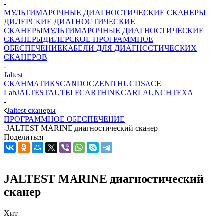
-
МУЛЬТИМАРОЧНЫЕ ДИАГНОСТИЧЕСКИЕ СКАНЕРЫ
ДИЛЕРСКИЕ ДИАГНОСТИЧЕСКИЕ
СКАНЕРЫ
МУЛЬТИМАРОЧНЫЕ ДИАГНОСТИЧЕСКИЕ
СКАНЕРЫ
ДИЛЕРСКОЕ ПРОГРАММНОЕ
ОБЕСПЕЧЕНИЕ
КАБЕЛИ ДЛЯ ДИАГНОСТИЧЕСКИХ
СКАНЕРОВ
-
Jaltest
СКАНМАТИК
SCANDOC
ZENITH
UCDS
ACE
Lab
JALTEST
AUTEL
FCAR
THINKCAR
LAUNCH
TEXA
-
Jaltest сканеры
ПРОГРАММНОЕ ОБЕСПЕЧЕНИЕ
-
JALTEST MARINE диагностический сканер
Поделиться
JALTEST MARINE диагностический
сканер
Хит