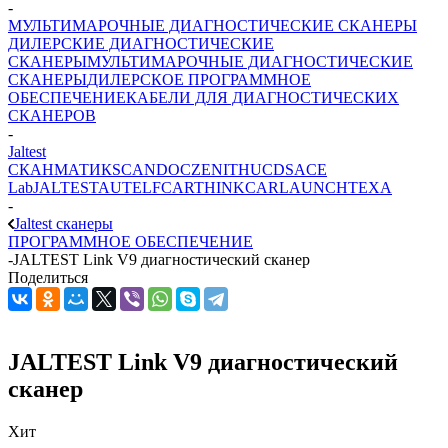
-
МУЛЬТИМАРОЧНЫЕ ДИАГНОСТИЧЕСКИЕ СКАНЕРЫ
ДИЛЕРСКИЕ ДИАГНОСТИЧЕСКИЕ
СКАНЕРЫ
МУЛЬТИМАРОЧНЫЕ ДИАГНОСТИЧЕСКИЕ
СКАНЕРЫ
ДИЛЕРСКОЕ ПРОГРАММНОЕ
ОБЕСПЕЧЕНИЕ
КАБЕЛИ ДЛЯ ДИАГНОСТИЧЕСКИХ
СКАНЕРОВ
-
Jaltest
СКАНМАТИК
SCANDOC
ZENITH
UCDS
ACE
Lab
JALTEST
AUTEL
FCAR
THINKCAR
LAUNCH
TEXA
-
Jaltest сканеры
ПРОГРАММНОЕ ОБЕСПЕЧЕНИЕ
-
JALTEST Link V9 диагностический сканер
Поделиться
JALTEST Link V9 диагностический
сканер
Хит