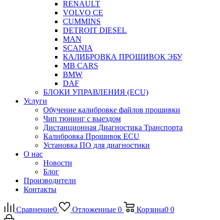
RENAULT
VOLVO CE
CUMMINS
DETROIT DIESEL
MAN
SCANIA
КАЛИБРОВКА ПРОШИВОК ЭБУ
MB CARS
BMW
DAF
БЛОКИ УПРАВЛЕНИЯ (ECU)
Услуги
Обучение калибровке файлов прошивки
Чип тюнинг с выездом
Дистанционная Диагностика Транспорта
Калибровка Прошивок ECU
Установка ПО для диагностики
О нас
Новости
Блог
Производители
Контакты
Сравнение
0
Отложенные
0
Корзина
0
0