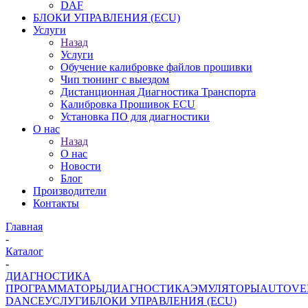
DAF
БЛОКИ УПРАВЛЕНИЯ (ECU)
Услуги
Назад
Услуги
Обучение калибровке файлов прошивки
Чип тюнинг с выездом
Дистанционная Диагностика Транспорта
Калибровка Прошивок ECU
Установка ПО для диагностики
О нас
Назад
О нас
Новости
Блог
Производители
Контакты
Главная
-
Каталог
-
ДИАГНОСТИКА
ПРОГРАММАТОРЫ
ДИАГНОСТИКА
ЭМУЛЯТОРЫ
AUTOVE
DANCE
УСЛУГИ
БЛОКИ УПРАВЛЕНИЯ (ECU)