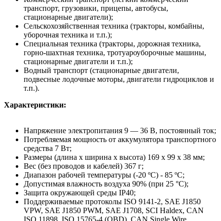
транспорт, грузовики, прицепы, автобусы,
стационарные двигатели);
Сельскохозяйственная техника (тракторы, комбайны,
уборочная техника и т.п.);
Специальная техника (тракторы, дорожная техника,
горно-шахтная техника, тротуароуборочные машины,
стационарные двигатели и т.п.);
Водный транспорт (стационарные двигатели,
подвесные лодочные моторы, двигатели гидроциклов и
т.п.).
Характеристики:
Напряжение электропитания 9 — 36 В, постоянный ток;
Потребляемая мощность от аккумулятора транспортного
средства 7 Вт;
Размеры (длина x ширина x высота) 169 x 99 x 38 мм;
Вес (без проводов и кабелей) 367 г;
Диапазон рабочей температуры (-20 ºC) - 85 ºC;
Допустимая влажность воздуха 90% (при 25 °C);
Защита окружающей среды IP40;
Поддерживаемые протоколы ISO 9141-2, SAE J1850
VPW, SAE J1850 PWM, SAE J1708, SCI Haldex, CAN
ISO 11898, ISO 15765-4 (OBD), CAN Single Wire.