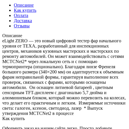
Описание
Как купить
Оплата
Доставка
Отзывы
Описание
eLight ZERO — это новый цифровой тестер фар начального
уровня от TEXA, разработанный для инспекционных
центров, механиков кузовных мастерских и мастерских по
ремонту автомобилей. Он может взаимодействовать с сетями
MCTCNet2* через локальную сеть и с помощью
термопринтера (опционально). Благодаря линзе Френеля
большого размера (340×200 мм) он адаптируется к объемным
фарам неправильной формы, гарантируя выполнение всех
проверок, связанных с фарами, которыми оснащены
автомобили. Он оснащен литиевой батареей , цветным
сенсорным TFT-дисплеем с диагональю 5,7 дюйма и
алюминиевым блоком, который можно перевозить на колесах,
что делает его практичным и легким. Измеряемые источники
света: галоген, ксенон, светодиод, лазер * Выпуск
утверждения MCTCNet2 в процессе
Как купить
Оформить заказ на нашем сайте легко. Просто добавьте