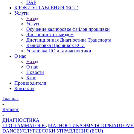
DAF
БЛОКИ УПРАВЛЕНИЯ (ECU)
Услуги
Назад
Услуги
Обучение калибровке файлов прошивки
Чип тюнинг с выездом
Дистанционная Диагностика Транспорта
Калибровка Прошивок ECU
Установка ПО для диагностики
О нас
Назад
О нас
Новости
Блог
Производители
Контакты
Главная
-
Каталог
-
ДИАГНОСТИКА
ПРОГРАММАТОРЫ
ДИАГНОСТИКА
ЭМУЛЯТОРЫ
AUTOVE
DANCE
УСЛУГИ
БЛОКИ УПРАВЛЕНИЯ (ECU)