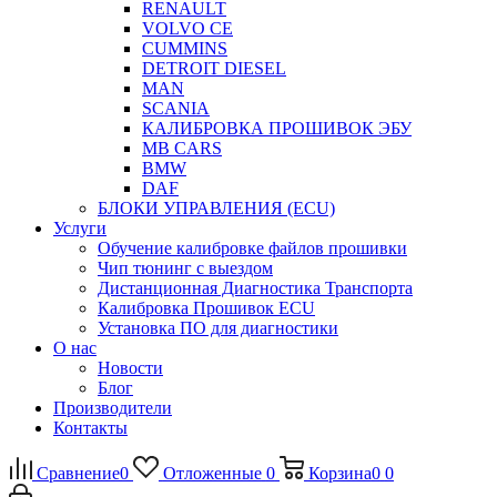
RENAULT
VOLVO CE
CUMMINS
DETROIT DIESEL
MAN
SCANIA
КАЛИБРОВКА ПРОШИВОК ЭБУ
MB CARS
BMW
DAF
БЛОКИ УПРАВЛЕНИЯ (ECU)
Услуги
Обучение калибровке файлов прошивки
Чип тюнинг с выездом
Дистанционная Диагностика Транспорта
Калибровка Прошивок ECU
Установка ПО для диагностики
О нас
Новости
Блог
Производители
Контакты
Сравнение
0
Отложенные
0
Корзина
0
0