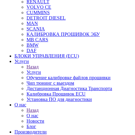
RENAULT
VOLVO CE
CUMMINS
DETROIT DIESEL
MAN
SCANIA
КАЛИБРОВКА ПРОШИВОК ЭБУ
MB CARS
BMW
DAF
БЛОКИ УПРАВЛЕНИЯ (ECU)
Услуги
Назад
Услуги
Обучение калибровке файлов прошивки
Чип тюнинг с выездом
Дистанционная Диагностика Транспорта
Калибровка Прошивок ECU
Установка ПО для диагностики
О нас
Назад
О нас
Новости
Блог
Производители