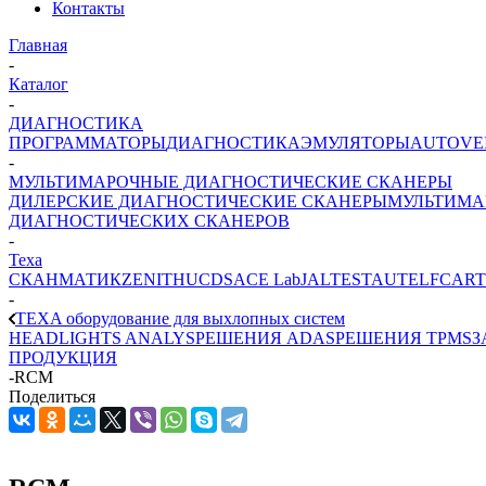
Контакты
Главная
-
Каталог
-
ДИАГНОСТИКА
ПРОГРАММАТОРЫ
ДИАГНОСТИКА
ЭМУЛЯТОРЫ
AUTOVE
-
МУЛЬТИМАРОЧНЫЕ ДИАГНОСТИЧЕСКИЕ СКАНЕРЫ
ДИЛЕРСКИЕ ДИАГНОСТИЧЕСКИЕ СКАНЕРЫ
МУЛЬТИМА
ДИАГНОСТИЧЕСКИХ СКАНЕРОВ
-
Texa
СКАНМАТИК
ZENITH
UCDS
ACE Lab
JALTEST
AUTEL
FCAR
-
TEXA оборудование для выхлопных систем
HEADLIGHTS ANALYS
РЕШЕНИЯ ADAS
РЕШЕНИЯ TPMS
З
ПРОДУКЦИЯ
-
RCM
Поделиться