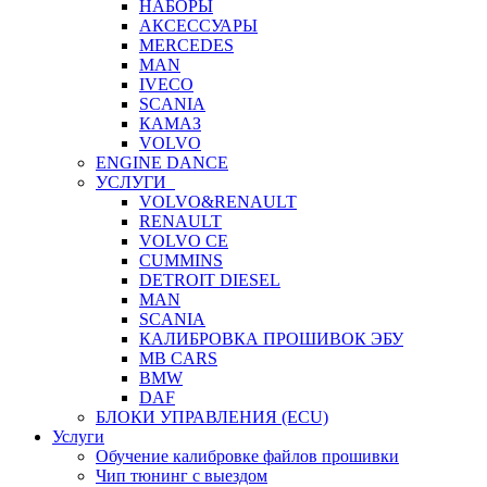
НАБОРЫ
АКСЕССУАРЫ
MERCEDES
MAN
IVECO
SCANIA
КАМАЗ
VOLVO
ENGINE DANCE
УСЛУГИ
VOLVO&RENAULT
RENAULT
VOLVO CE
CUMMINS
DETROIT DIESEL
MAN
SCANIA
КАЛИБРОВКА ПРОШИВОК ЭБУ
MB CARS
BMW
DAF
БЛОКИ УПРАВЛЕНИЯ (ECU)
Услуги
Обучение калибровке файлов прошивки
Чип тюнинг с выездом