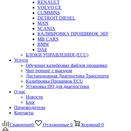
RENAULT
VOLVO CE
CUMMINS
DETROIT DIESEL
MAN
SCANIA
КАЛИБРОВКА ПРОШИВОК ЭБУ
MB CARS
BMW
DAF
БЛОКИ УПРАВЛЕНИЯ (ECU)
Услуги
Обучение калибровке файлов прошивки
Чип тюнинг с выездом
Дистанционная Диагностика Транспорта
Калибровка Прошивок ECU
Установка ПО для диагностики
О нас
Новости
Блог
Производители
Контакты
Сравнение
0
Отложенные
0
Корзина
0
0