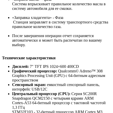
Система впрыскивает правильное количество масла в
систему автомобиля для ее смазки.
«Заправка хладагента» - Фаза
Станция заправляет в систему транспортного средства
правильное количество газа.
После завершения операции отчет сохраняется
автоматически и может быть распечатан по вашему
выбору.
Технические характеристики
Дисплей:
7" TFT IPS 1024×600 400CD
Графический процессор:
Qualcomm© Adreno™ 308
Graphics Processing Unit (GPU) с 64-битным адресным
пространством
Сенсорный экран:
емкостный сенсорный панель,
интерфейс USB/12C
Центральный процессор (CPU):
Серия SC200R
Snapdragon QCM2150 с четырьмя ядрами ARM
Cortex-A53 64-битный процессор с тактовой частотой
1,3 ГГц
STM32F103 - 32-битный процессор ARM Cortex M3