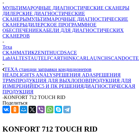
-
МУЛЬТИМАРОЧНЫЕ ДИАГНОСТИЧЕСКИЕ СКАНЕРЫ
ДИЛЕРСКИЕ ДИАГНОСТИЧЕСКИЕ
СКАНЕРЫ
МУЛЬТИМАРОЧНЫЕ ДИАГНОСТИЧЕСКИЕ
СКАНЕРЫ
ДИЛЕРСКОЕ ПРОГРАММНОЕ
ОБЕСПЕЧЕНИЕ
КАБЕЛИ ДЛЯ ДИАГНОСТИЧЕСКИХ
СКАНЕРОВ
-
Texa
СКАНМАТИК
ZENITH
UCDS
ACE
Lab
JALTEST
AUTEL
FCAR
THINKCAR
LAUNCH
SCANDOC
T
-
TEXA станции заправки кондиционеров
HEADLIGHTS ANALYS
РЕШЕНИЯ ADAS
РЕШЕНИЯ
TPMS
ПРОДУКЦИЯ ДЛЯ ВЫХЛОПОВ
ПРОДУКЦИЯ ДЛЯ
ИЗМЕРЕНИЙ
IDC5 И ПК РЕШЕНИЯ
ДИАГНОСТИЧЕСКАЯ
ПРОДУКЦИЯ
-
KONFORT 712 TOUCH RID
Поделиться
KONFORT 712 TOUCH RID