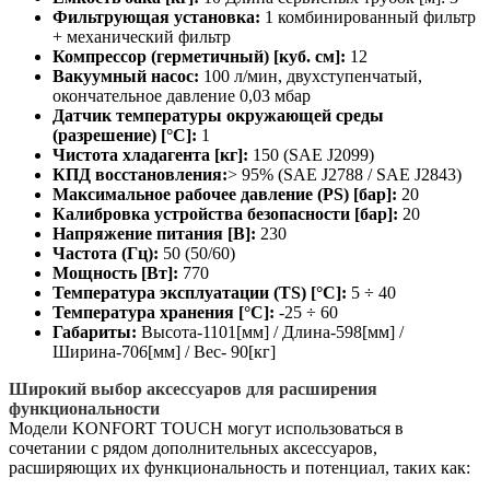
Фильтрующая установка:
1 комбинированный фильтр
+ механический фильтр
Компрессор (герметичный) [куб. см]:
12
Вакуумный насос:
100 л/мин, двухступенчатый,
окончательное давление 0,03 мбар
Датчик температуры окружающей среды
(разрешение) [°C]:
1
Чистота хладагента [кг]:
150 (SAE J2099)
КПД восстановления:
> 95% (SAE J2788 / SAE J2843)
Максимальное рабочее давление (PS) [бар]:
20
Калибровка устройства безопасности [бар]:
20
Напряжение питания [В]:
230
Частота (Гц):
50 (50/60)
Мощность [Вт]:
770
Температура эксплуатации (TS) [°C]:
5 ÷ 40
Температура хранения [°C]:
-25 ÷ 60
Габариты:
Высота-1101[мм] / Длина-598[мм] /
Ширина-706[мм] / Вес- 90[кг]
Широкий выбор аксессуаров для расширения
функциональности
Модели KONFORT TOUCH могут использоваться в
сочетании с рядом дополнительных аксессуаров,
расширяющих их функциональность и потенциал, таких как: