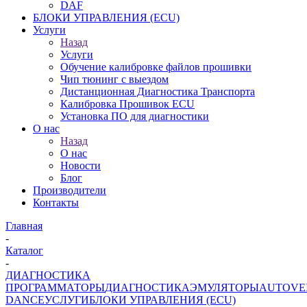
DAF
БЛОКИ УПРАВЛЕНИЯ (ECU)
Услуги
Назад
Услуги
Обучение калибровке файлов прошивки
Чип тюнинг с выездом
Дистанционная Диагностика Транспорта
Калибровка Прошивок ECU
Установка ПО для диагностики
О нас
Назад
О нас
Новости
Блог
Производители
Контакты
Главная
-
Каталог
-
ДИАГНОСТИКА
ПРОГРАММАТОРЫ
ДИАГНОСТИКА
ЭМУЛЯТОРЫ
AUTOVE
DANCE
УСЛУГИ
БЛОКИ УПРАВЛЕНИЯ (ECU)