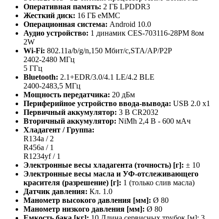
Оперативная память:
2 ГБ LPDDR3
Жесткий диск:
16 ГБ eMMC
Операционная система:
Android 10.0
Аудио устройство:
1 динамик CES-703116-28PM 8ом
2W
Wi-Fi:
802.11a/b/g/n,150 Мбит/с,STA/AP/P2P
2402-2480 МГц
5 ГГц
Bluetooth:
2.1+EDR/3.0/4.1 LE/4.2 BLE
2400-2483,5 МГц
Мощность передатчика:
20 дБм
Периферийное устройство ввода-вывода:
USB 2.0 x1
Первичный аккумулятор:
3 В CR2032
Вторичный аккумулятор:
NiMh 2,4 В - 600 мАч
Хладагент / Группа:
R134a / 2
R456a / 1
R1234yf / 1
Электронные весы хладагента (точность) [г]:
± 10
Электронные весы масла и УФ-отслеживающего
красителя (разрешение) [г]:
1 (только слив масла)
Датчик давления:
Кл. 1.0
Манометр высокого давления [мм]:
Ø 80
Манометр низкого давления [мм]:
Ø 80
Емкость бака [кг]:
10 Длина сервисных трубок [м]: 3