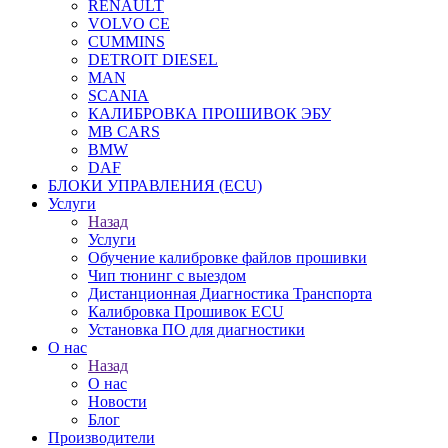
RENAULT
VOLVO CE
CUMMINS
DETROIT DIESEL
MAN
SCANIA
КАЛИБРОВКА ПРОШИВОК ЭБУ
MB CARS
BMW
DAF
БЛОКИ УПРАВЛЕНИЯ (ECU)
Услуги
Назад
Услуги
Обучение калибровке файлов прошивки
Чип тюнинг с выездом
Дистанционная Диагностика Транспорта
Калибровка Прошивок ECU
Установка ПО для диагностики
О нас
Назад
О нас
Новости
Блог
Производители