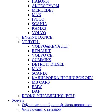
НАБОРЫ
АКСЕССУАРЫ
MERCEDES
MAN
IVECO
SCANIA
КАМАЗ
VOLVO
ENGINE DANCE
УСЛУГИ
VOLVO&RENAULT
RENAULT
VOLVO CE
CUMMINS
DETROIT DIESEL
MAN
SCANIA
КАЛИБРОВКА ПРОШИВОК ЭБУ
MB CARS
BMW
DAF
БЛОКИ УПРАВЛЕНИЯ (ECU)
Услуги
Обучение калибровке файлов прошивки
Чип тюнинг с выездом