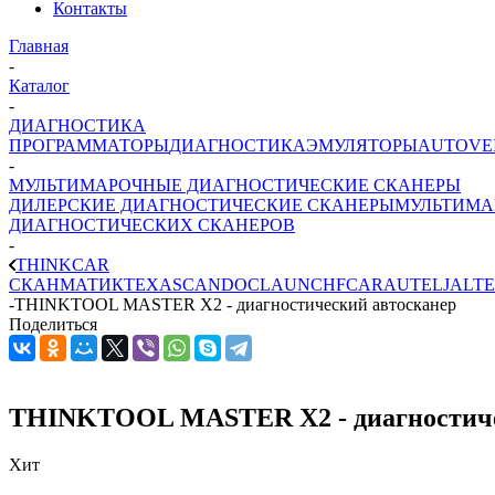
Контакты
Главная
-
Каталог
-
ДИАГНОСТИКА
ПРОГРАММАТОРЫ
ДИАГНОСТИКА
ЭМУЛЯТОРЫ
AUTOVE
-
МУЛЬТИМАРОЧНЫЕ ДИАГНОСТИЧЕСКИЕ СКАНЕРЫ
ДИЛЕРСКИЕ ДИАГНОСТИЧЕСКИЕ СКАНЕРЫ
МУЛЬТИМА
ДИАГНОСТИЧЕСКИХ СКАНЕРОВ
-
THINKCAR
СКАНМАТИК
TEXA
SCANDOC
LAUNCH
FCAR
AUTEL
JALTE
-
THINKTOOL MASTER X2 - диагностический автосканер
Поделиться
THINKTOOL MASTER X2 - диагностиче
Хит