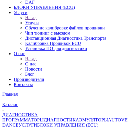
DAF
БЛОКИ УПРАВЛЕНИЯ (ECU)
Услуги
Назад
Услуги
Обучение калибровке файлов прошивки
Чип тюнинг с выездом
Дистанционная Диагностика Транспорта
Калибровка Прошивок ECU
Установка ПО для диагностики
О нас
Назад
О нас
Новости
Блог
Производители
Контакты
Главная
-
Каталог
-
ДИАГНОСТИКА
ПРОГРАММАТОРЫ
ДИАГНОСТИКА
ЭМУЛЯТОРЫ
AUTOVE
DANCE
УСЛУГИ
БЛОКИ УПРАВЛЕНИЯ (ECU)