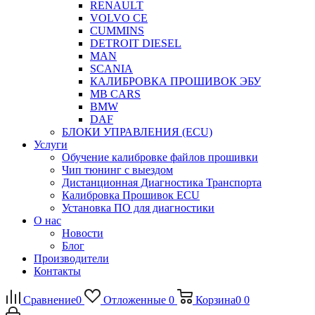
RENAULT
VOLVO CE
CUMMINS
DETROIT DIESEL
MAN
SCANIA
КАЛИБРОВКА ПРОШИВОК ЭБУ
MB CARS
BMW
DAF
БЛОКИ УПРАВЛЕНИЯ (ECU)
Услуги
Обучение калибровке файлов прошивки
Чип тюнинг с выездом
Дистанционная Диагностика Транспорта
Калибровка Прошивок ECU
Установка ПО для диагностики
О нас
Новости
Блог
Производители
Контакты
Сравнение
0
Отложенные
0
Корзина
0
0