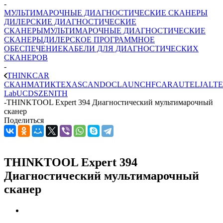
-
МУЛЬТИМАРОЧНЫЕ ДИАГНОСТИЧЕСКИЕ СКАНЕРЫ
ДИЛЕРСКИЕ ДИАГНОСТИЧЕСКИЕ
СКАНЕРЫ
МУЛЬТИМАРОЧНЫЕ ДИАГНОСТИЧЕСКИЕ
СКАНЕРЫ
ДИЛЕРСКОЕ ПРОГРАММНОЕ
ОБЕСПЕЧЕНИЕ
КАБЕЛИ ДЛЯ ДИАГНОСТИЧЕСКИХ
СКАНЕРОВ
-
THINKCAR
СКАНМАТИК
TEXA
SCANDOC
LAUNCH
FCAR
AUTEL
JALTE
Lab
UCDS
ZENITH
-
THINKTOOL Expert 394 Диагностический мультимарочный
сканер
Поделиться
THINKTOOL Expert 394
Диагностический мультимарочный
сканер