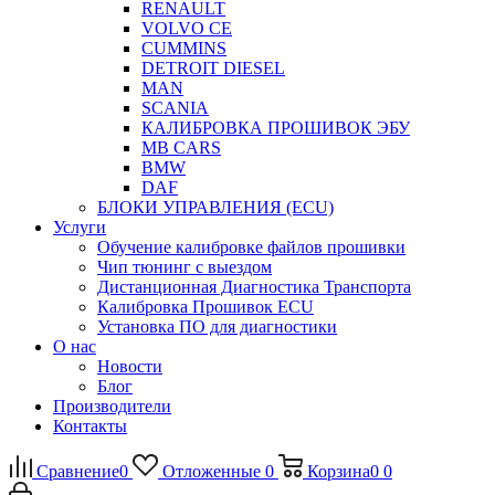
RENAULT
VOLVO CE
CUMMINS
DETROIT DIESEL
MAN
SCANIA
КАЛИБРОВКА ПРОШИВОК ЭБУ
MB CARS
BMW
DAF
БЛОКИ УПРАВЛЕНИЯ (ECU)
Услуги
Обучение калибровке файлов прошивки
Чип тюнинг с выездом
Дистанционная Диагностика Транспорта
Калибровка Прошивок ECU
Установка ПО для диагностики
О нас
Новости
Блог
Производители
Контакты
Сравнение
0
Отложенные
0
Корзина
0
0