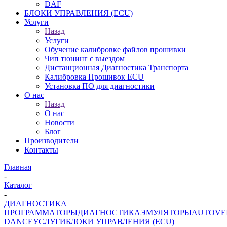
DAF
БЛОКИ УПРАВЛЕНИЯ (ECU)
Услуги
Назад
Услуги
Обучение калибровке файлов прошивки
Чип тюнинг с выездом
Дистанционная Диагностика Транспорта
Калибровка Прошивок ECU
Установка ПО для диагностики
О нас
Назад
О нас
Новости
Блог
Производители
Контакты
Главная
-
Каталог
-
ДИАГНОСТИКА
ПРОГРАММАТОРЫ
ДИАГНОСТИКА
ЭМУЛЯТОРЫ
AUTOVE
DANCE
УСЛУГИ
БЛОКИ УПРАВЛЕНИЯ (ECU)