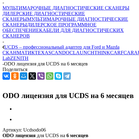
-
МУЛЬТИМАРОЧНЫЕ ДИАГНОСТИЧЕСКИЕ СКАНЕРЫ
ДИЛЕРСКИЕ ДИАГНОСТИЧЕСКИЕ
СКАНЕРЫ
МУЛЬТИМАРОЧНЫЕ ДИАГНОСТИЧЕСКИЕ
СКАНЕРЫ
ДИЛЕРСКОЕ ПРОГРАММНОЕ
ОБЕСПЕЧЕНИЕ
КАБЕЛИ ДЛЯ ДИАГНОСТИЧЕСКИХ
СКАНЕРОВ
-
UCDS – профессиональный адаптер для Ford и Mazda
СКАНМАТИК
TEXA
SCANDOC
LAUNCH
THINKCAR
FCAR
A
Lab
ZENITH
-
ODO лицензия для UCDS на 6 месяцев
Поделиться
ODO лицензия для UCDS на 6 месяцев
Артикул:
Ucdsodo06
ODO лицензия
для UCDS на
6 месяцев