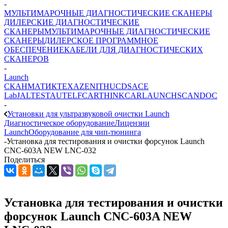
-
МУЛЬТИМАРОЧНЫЕ ДИАГНОСТИЧЕСКИЕ СКАНЕРЫ
ДИЛЕРСКИЕ ДИАГНОСТИЧЕСКИЕ
СКАНЕРЫ
МУЛЬТИМАРОЧНЫЕ ДИАГНОСТИЧЕСКИЕ
СКАНЕРЫ
ДИЛЕРСКОЕ ПРОГРАММНОЕ
ОБЕСПЕЧЕНИЕ
КАБЕЛИ ДЛЯ ДИАГНОСТИЧЕСКИХ
СКАНЕРОВ
-
Launch
СКАНМАТИК
TEXA
ZENITH
UCDS
ACE
Lab
JALTEST
AUTEL
FCAR
THINKCAR
LAUNCH
SCANDOC
-
Установки для ультразвуковой очистки Launch
Диагностическое оборудование
Лицензии
Launch
Оборудование для чип-тюнинга
-
Установка для тестирования и очистки форсунок Launch
CNC-603A NEW LNC-032
Поделиться
Установка для тестирования и очистки
форсунок Launch CNC-603A NEW