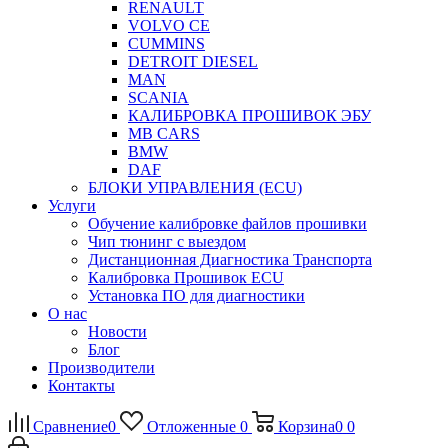
RENAULT
VOLVO CE
CUMMINS
DETROIT DIESEL
MAN
SCANIA
КАЛИБРОВКА ПРОШИВОК ЭБУ
MB CARS
BMW
DAF
БЛОКИ УПРАВЛЕНИЯ (ECU)
Услуги
Обучение калибровке файлов прошивки
Чип тюнинг с выездом
Дистанционная Диагностика Транспорта
Калибровка Прошивок ECU
Установка ПО для диагностики
О нас
Новости
Блог
Производители
Контакты
Сравнение
0
Отложенные
0
Корзина
0
0