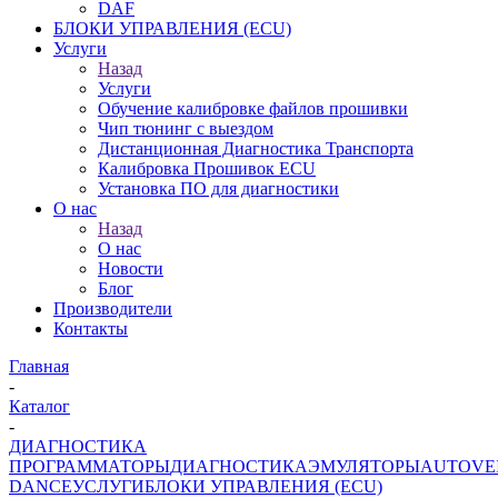
DAF
БЛОКИ УПРАВЛЕНИЯ (ECU)
Услуги
Назад
Услуги
Обучение калибровке файлов прошивки
Чип тюнинг с выездом
Дистанционная Диагностика Транспорта
Калибровка Прошивок ECU
Установка ПО для диагностики
О нас
Назад
О нас
Новости
Блог
Производители
Контакты
Главная
-
Каталог
-
ДИАГНОСТИКА
ПРОГРАММАТОРЫ
ДИАГНОСТИКА
ЭМУЛЯТОРЫ
AUTOVE
DANCE
УСЛУГИ
БЛОКИ УПРАВЛЕНИЯ (ECU)