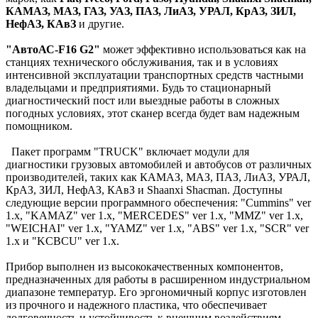
КАМАЗ, МАЗ, ГАЗ, УАЗ, ПАЗ, ЛиАЗ, УРАЛ, КрАЗ, ЗИЛ,
НефАЗ, КАвЗ
и другие.
"АвтоАС-F16 G2"
может эффективно использоваться как на
станциях технического обслуживания, так и в условиях
интенсивной эксплуатации транспортных средств частными
владельцами и предприятиями. Будь то стационарный
диагностический пост или выездные работы в сложных
погодных условиях, этот сканер всегда будет вам надежным
помощником.
Пакет программ "TRUCK" включает модули для
диагностики грузовых автомобилей и автобусов от различных
производителей, таких как КАМАЗ, МАЗ, ПАЗ, ЛиАЗ, УРАЛ,
КрАЗ, ЗИЛ, НефАЗ, КАвЗ и Shaanxi Shacman. Доступны
следующие версии программного обеспечения: "Cummins" ver
1.x, "KAMAZ" ver 1.x, "MERCEDES" ver 1.x, "MMZ" ver 1.x,
"WEICHAI" ver 1.x, "YAMZ" ver 1.x, "ABS" ver 1.x, "SCR" ver
1.x и "KCBCU" ver 1.х.
Прибор выполнен из высококачественных компонентов,
предназначенных для работы в расширенном индустриальном
диапазоне температур. Его эргономичный корпус изготовлен
из прочного и надежного пластика, что обеспечивает
долговечность и устойчивость к внешним воздействиям.