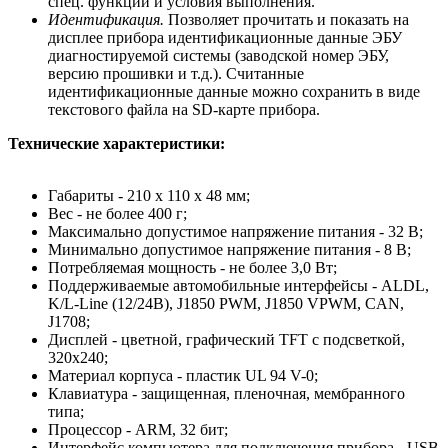
спец. функции и условия выполнения.
Идентификация.
Позволяет прочитать и показать на
дисплее прибора идентификационные данные ЭБУ
диагностируемой системы (заводской номер ЭБУ,
версию прошивки и т.д.). Считанные
идентификационные данные можно сохранить в виде
текстового файла на SD-карте прибора.
Технические характеристики:
Габариты - 210 х 110 х 48 мм;
Вес - не более 400 г;
Максимально допустимое напряжение питания - 32 В;
Минимально допустимое напряжение питания - 8 В;
Потребляемая мощность - не более 3,0 Вт;
Поддерживаемые автомобильные интерфейсы - ALDL,
K/L-Line (12/24В), J1850 PWM, J1850 VPWM, CAN,
J1708;
Дисплей - цветной, графический TFT с подсветкой,
320х240;
Материал корпуса - пластик UL 94 V-0;
Клавиатура - защищенная, пленочная, мембранного
типа;
Процессор - ARM, 32 бит;
Интерфейс компьютера для подключения прибора - USB