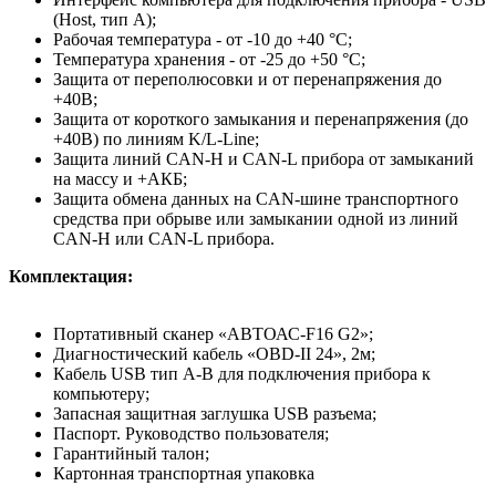
(Host, тип А);
Рабочая температура - от -10 до +40 °С;
Температура хранения - от -25 до +50 °С;
Защита от переполюсовки и от перенапряжения до
+40В;
Защита от короткого замыкания и перенапряжения (до
+40В) по линиям K/L-Line;
Защита линий CAN-H и CAN-L прибора от замыканий
на массу и +АКБ;
Защита обмена данных на CAN-шине транспортного
средства при обрыве или замыкании одной из линий
CAN-H или CAN-L прибора.
Комплектация:
Портативный сканер «АВТОАС-F16 G2»;
Диагностический кабель «OBD-II 24», 2м;
Кабель USB тип A-B для подключения прибора к
компьютеру;
Запасная защитная заглушка USB разъема;
Паспорт. Руководство пользователя;
Гарантийный талон;
Картонная транспортная упаковка