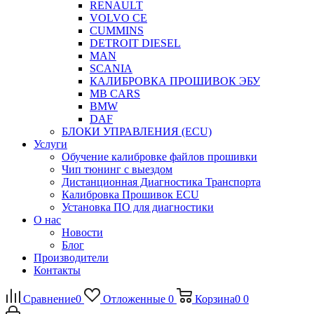
RENAULT
VOLVO CE
CUMMINS
DETROIT DIESEL
MAN
SCANIA
КАЛИБРОВКА ПРОШИВОК ЭБУ
MB CARS
BMW
DAF
БЛОКИ УПРАВЛЕНИЯ (ECU)
Услуги
Обучение калибровке файлов прошивки
Чип тюнинг с выездом
Дистанционная Диагностика Транспорта
Калибровка Прошивок ECU
Установка ПО для диагностики
О нас
Новости
Блог
Производители
Контакты
Сравнение
0
Отложенные
0
Корзина
0
0