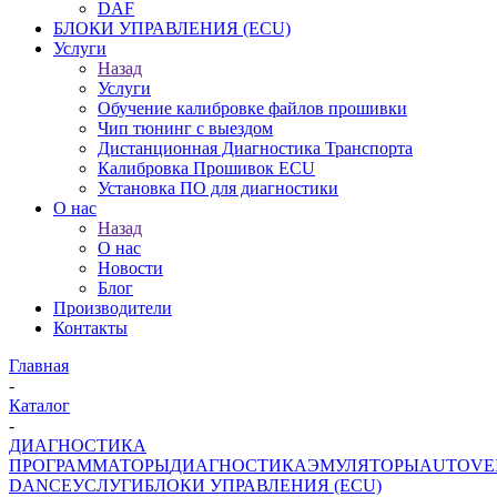
DAF
БЛОКИ УПРАВЛЕНИЯ (ECU)
Услуги
Назад
Услуги
Обучение калибровке файлов прошивки
Чип тюнинг с выездом
Дистанционная Диагностика Транспорта
Калибровка Прошивок ECU
Установка ПО для диагностики
О нас
Назад
О нас
Новости
Блог
Производители
Контакты
Главная
-
Каталог
-
ДИАГНОСТИКА
ПРОГРАММАТОРЫ
ДИАГНОСТИКА
ЭМУЛЯТОРЫ
AUTOVE
DANCE
УСЛУГИ
БЛОКИ УПРАВЛЕНИЯ (ECU)