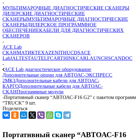
-
МУЛЬТИМАРОЧНЫЕ ДИАГНОСТИЧЕСКИЕ СКАНЕРЫ
ДИЛЕРСКИЕ ДИАГНОСТИЧЕСКИЕ
СКАНЕРЫ
МУЛЬТИМАРОЧНЫЕ ДИАГНОСТИЧЕСКИЕ
СКАНЕРЫ
ДИЛЕРСКОЕ ПРОГРАММНОЕ
ОБЕСПЕЧЕНИЕ
КАБЕЛИ ДЛЯ ДИАГНОСТИЧЕСКИХ
СКАНЕРОВ
-
ACE Lab
СКАНМАТИК
TEXA
ZENITH
UCDS
ACE
Lab
JALTEST
AUTEL
FCAR
THINKCAR
LAUNCH
SCANDOC
-
ACE Lab диагностическое оборудование
Дополнительные опции для АВТОАС-ЭКСПРЕСС
2МК3
Дополнительные кабели для АВТОАС-
КАРГО
Дополнительные кабели для АВТОАС-
СКАН
Программные модули
-
Портативный сканер “АВТОАС-F16 G2” с пакетом программ
“TRUCK” 9 шт.
Поделиться
Портативный сканер “АВТОАС-F16