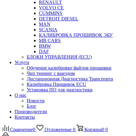
RENAULT
VOLVO CE
CUMMINS
DETROIT DIESEL
MAN
SCANIA
КАЛИБРОВКА ПРОШИВОК ЭБУ
MB CARS
BMW
DAF
БЛОКИ УПРАВЛЕНИЯ (ECU)
Услуги
Обучение калибровке файлов прошивки
Чип тюнинг с выездом
Дистанционная Диагностика Транспорта
Калибровка Прошивок ECU
Установка ПО для диагностики
О нас
Новости
Блог
Производители
Контакты
Сравнение
0
Отложенные
0
Корзина
0
0