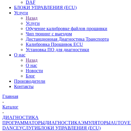
DAF
БЛОКИ УПРАВЛЕНИЯ (ECU)
Услуги
Назад
Услуги
Обучение калибровке файлов прошивки
Чип тюнинг с выездом
Дистанционная Диагностика Транспорта
Калибровка Прошивок ECU
Установка ПО для диагностики
О нас
Назад
О нас
Новости
Блог
Производители
Контакты
Главная
-
Каталог
-
ДИАГНОСТИКА
ПРОГРАММАТОРЫ
ДИАГНОСТИКА
ЭМУЛЯТОРЫ
AUTOVE
DANCE
УСЛУГИ
БЛОКИ УПРАВЛЕНИЯ (ECU)