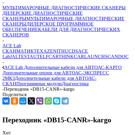
-
МУЛЬТИМАРОЧНЫЕ ДИАГНОСТИЧЕСКИЕ СКАНЕРЫ
ДИЛЕРСКИЕ ДИАГНОСТИЧЕСКИЕ
СКАНЕРЫ
МУЛЬТИМАРОЧНЫЕ ДИАГНОСТИЧЕСКИЕ
СКАНЕРЫ
ДИЛЕРСКОЕ ПРОГРАММНОЕ
ОБЕСПЕЧЕНИЕ
КАБЕЛИ ДЛЯ ДИАГНОСТИЧЕСКИХ
СКАНЕРОВ
-
ACE Lab
СКАНМАТИК
TEXA
ZENITH
UCDS
ACE
Lab
JALTEST
AUTEL
FCAR
THINKCAR
LAUNCH
SCANDOC
-
ACE Lab Дополнительные кабели для АВТОАС-КАРГО
Дополнительные опции для АВТОАС-ЭКСПРЕСС
2МК3
Дополнительные кабели для АВТОАС-
СКАН
Программные модули
Диагностика
-
Переходник «DB15-CANR»-kargo
Поделиться
Переходник «DB15-CANR»-kargo
Хит