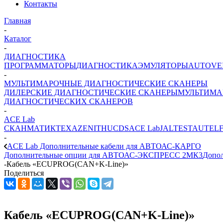
Контакты
Главная
-
Каталог
-
ДИАГНОСТИКА
ПРОГРАММАТОРЫ
ДИАГНОСТИКА
ЭМУЛЯТОРЫ
AUTOVE
-
МУЛЬТИМАРОЧНЫЕ ДИАГНОСТИЧЕСКИЕ СКАНЕРЫ
ДИЛЕРСКИЕ ДИАГНОСТИЧЕСКИЕ СКАНЕРЫ
МУЛЬТИМА
ДИАГНОСТИЧЕСКИХ СКАНЕРОВ
-
ACE Lab
СКАНМАТИК
TEXA
ZENITH
UCDS
ACE Lab
JALTEST
AUTEL
-
ACE Lab Дополнительные кабели для АВТОАС-КАРГО
Дополнительные опции для АВТОАС-ЭКСПРЕСС 2МК3
Допо
-
Кабель «ECUPROG(CAN+K-Line)»
Поделиться
Кабель «ECUPROG(CAN+K-Line)»