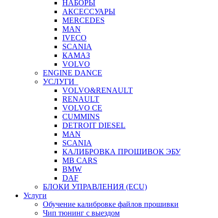
НАБОРЫ
АКСЕССУАРЫ
MERCEDES
MAN
IVECO
SCANIA
КАМАЗ
VOLVO
ENGINE DANCE
УСЛУГИ
VOLVO&RENAULT
RENAULT
VOLVO CE
CUMMINS
DETROIT DIESEL
MAN
SCANIA
КАЛИБРОВКА ПРОШИВОК ЭБУ
MB CARS
BMW
DAF
БЛОКИ УПРАВЛЕНИЯ (ECU)
Услуги
Обучение калибровке файлов прошивки
Чип тюнинг с выездом