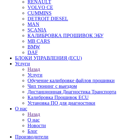
RENAULT
VOLVO CE
CUMMINS
DETROIT DIESEL
MAN
SCANIA
КАЛИБРОВКА ПРОШИВОК ЭБУ
MB CARS
BMW
DAF
БЛОКИ УПРАВЛЕНИЯ (ECU)
Услуги
Назад
Услуги
Обучение калибровке файлов прошивки
Чип тюнинг с выездом
Дистанционная Диагностика Транспорта
Калибровка Прошивок ECU
Установка ПО для диагностики
О нас
Назад
О нас
Новости
Блог
Производители