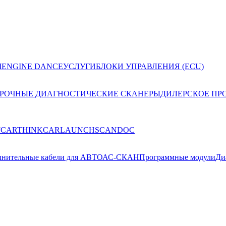
I
ENGINE DANCE
УСЛУГИ
БЛОКИ УПРАВЛЕНИЯ (ECU)
РОЧНЫЕ ДИАГНОСТИЧЕСКИЕ СКАНЕРЫ
ДИЛЕРСКОЕ ПР
FCAR
THINKCAR
LAUNCH
SCANDOC
лнительные кабели для АВТОАС-СКАН
Программные модули
Ди