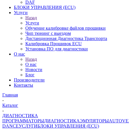
DAF
БЛОКИ УПРАВЛЕНИЯ (ECU)
Услуги
Назад
Услуги
Обучение калибровке файлов прошивки
Чип тюнинг с выездом
Дистанционная Диагностика Транспорта
Калибровка Прошивок ECU
Установка ПО для диагностики
О нас
Назад
О нас
Новости
Блог
Производители
Контакты
Главная
-
Каталог
-
ДИАГНОСТИКА
ПРОГРАММАТОРЫ
ДИАГНОСТИКА
ЭМУЛЯТОРЫ
AUTOVE
DANCE
УСЛУГИ
БЛОКИ УПРАВЛЕНИЯ (ECU)