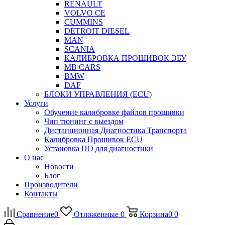
RENAULT
VOLVO CE
CUMMINS
DETROIT DIESEL
MAN
SCANIA
КАЛИБРОВКА ПРОШИВОК ЭБУ
MB CARS
BMW
DAF
БЛОКИ УПРАВЛЕНИЯ (ECU)
Услуги
Обучение калибровке файлов прошивки
Чип тюнинг с выездом
Дистанционная Диагностика Транспорта
Калибровка Прошивок ECU
Установка ПО для диагностики
О нас
Новости
Блог
Производители
Контакты
Сравнение
0
Отложенные
0
Корзина
0
0