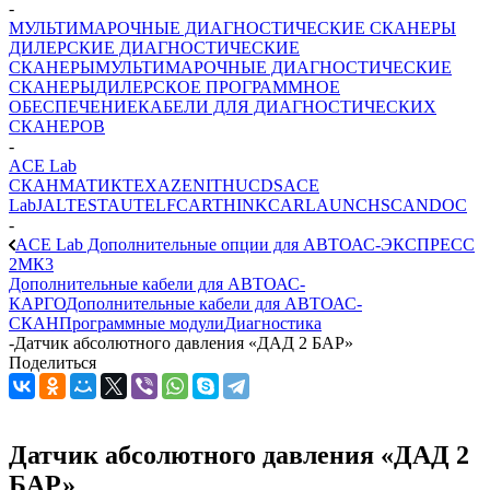
-
МУЛЬТИМАРОЧНЫЕ ДИАГНОСТИЧЕСКИЕ СКАНЕРЫ
ДИЛЕРСКИЕ ДИАГНОСТИЧЕСКИЕ
СКАНЕРЫ
МУЛЬТИМАРОЧНЫЕ ДИАГНОСТИЧЕСКИЕ
СКАНЕРЫ
ДИЛЕРСКОЕ ПРОГРАММНОЕ
ОБЕСПЕЧЕНИЕ
КАБЕЛИ ДЛЯ ДИАГНОСТИЧЕСКИХ
СКАНЕРОВ
-
ACE Lab
СКАНМАТИК
TEXA
ZENITH
UCDS
ACE
Lab
JALTEST
AUTEL
FCAR
THINKCAR
LAUNCH
SCANDOC
-
ACE Lab Дополнительные опции для АВТОАС-ЭКСПРЕСС
2МК3
Дополнительные кабели для АВТОАС-
КАРГО
Дополнительные кабели для АВТОАС-
СКАН
Программные модули
Диагностика
-
Датчик абсолютного давления «ДАД 2 БАР»
Поделиться
Датчик абсолютного давления «ДАД 2
БАР»