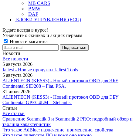
MB CARS
BMW
DAF
БЛОКИ УПРАВЛЕНИЯ (ECU)
Будьте всегда в курсе!
Узнавайте о скидках и акциях первым
Новости магазина
Новости
Все новости
5 августа 2026
Jaltest - Новые продукты Jaltest Tools
5 августа 2026
ALIENTECN (KESS3) - Новый протокол OBD для ЭБУ
Continental SID208 – Fiat, PSA.
31 июля 2026
ALIENTECN (KESS3) - Новый протокол OBD для ЭБУ
Continental GPEC4LM – Stellantis.
Статьи
Все статьи
Сравнение Scanmatik 3 и Scanmatik 2 PRO: подробный обзор и
таблица характеристик
Что такое AdBlue: назначение, применение, свойства
Что такое дилерское ПО и кому оно нужно