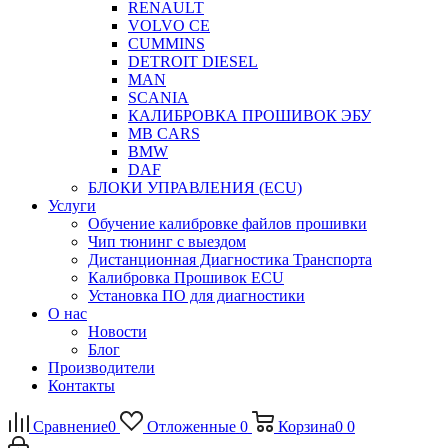
RENAULT
VOLVO CE
CUMMINS
DETROIT DIESEL
MAN
SCANIA
КАЛИБРОВКА ПРОШИВОК ЭБУ
MB CARS
BMW
DAF
БЛОКИ УПРАВЛЕНИЯ (ECU)
Услуги
Обучение калибровке файлов прошивки
Чип тюнинг с выездом
Дистанционная Диагностика Транспорта
Калибровка Прошивок ECU
Установка ПО для диагностики
О нас
Новости
Блог
Производители
Контакты
Сравнение
0
Отложенные
0
Корзина
0
0