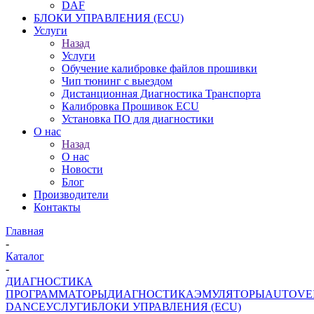
DAF
БЛОКИ УПРАВЛЕНИЯ (ECU)
Услуги
Назад
Услуги
Обучение калибровке файлов прошивки
Чип тюнинг с выездом
Дистанционная Диагностика Транспорта
Калибровка Прошивок ECU
Установка ПО для диагностики
О нас
Назад
О нас
Новости
Блог
Производители
Контакты
Главная
-
Каталог
-
ДИАГНОСТИКА
ПРОГРАММАТОРЫ
ДИАГНОСТИКА
ЭМУЛЯТОРЫ
AUTOVE
DANCE
УСЛУГИ
БЛОКИ УПРАВЛЕНИЯ (ECU)