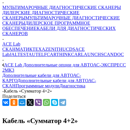
-
МУЛЬТИМАРОЧНЫЕ ДИАГНОСТИЧЕСКИЕ СКАНЕРЫ
ДИЛЕРСКИЕ ДИАГНОСТИЧЕСКИЕ
СКАНЕРЫ
МУЛЬТИМАРОЧНЫЕ ДИАГНОСТИЧЕСКИЕ
СКАНЕРЫ
ДИЛЕРСКОЕ ПРОГРАММНОЕ
ОБЕСПЕЧЕНИЕ
КАБЕЛИ ДЛЯ ДИАГНОСТИЧЕСКИХ
СКАНЕРОВ
-
ACE Lab
СКАНМАТИК
TEXA
ZENITH
UCDS
ACE
Lab
JALTEST
AUTEL
FCAR
THINKCAR
LAUNCH
SCANDOC
-
ACE Lab Дополнительные опции для АВТОАС-ЭКСПРЕСС
2МК3
Дополнительные кабели для АВТОАС-
КАРГО
Дополнительные кабели для АВТОАС-
СКАН
Программные модули
Диагностика
-
Кабель «Сумматор 4+2»
Поделиться
Кабель «Сумматор 4+2»