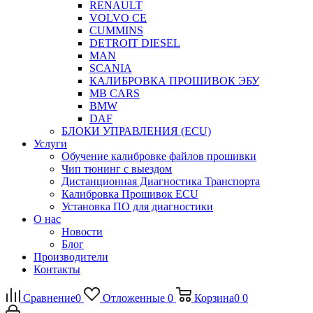
RENAULT
VOLVO CE
CUMMINS
DETROIT DIESEL
MAN
SCANIA
КАЛИБРОВКА ПРОШИВОК ЭБУ
MB CARS
BMW
DAF
БЛОКИ УПРАВЛЕНИЯ (ECU)
Услуги
Обучение калибровке файлов прошивки
Чип тюнинг с выездом
Дистанционная Диагностика Транспорта
Калибровка Прошивок ECU
Установка ПО для диагностики
О нас
Новости
Блог
Производители
Контакты
Сравнение
0
Отложенные
0
Корзина
0
0