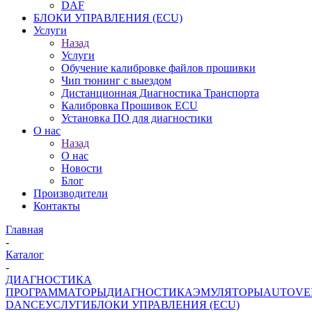
DAF
БЛОКИ УПРАВЛЕНИЯ (ECU)
Услуги
Назад
Услуги
Обучение калибровке файлов прошивки
Чип тюнинг с выездом
Дистанционная Диагностика Транспорта
Калибровка Прошивок ECU
Установка ПО для диагностики
О нас
Назад
О нас
Новости
Блог
Производители
Контакты
Главная
-
Каталог
-
ДИАГНОСТИКА
ПРОГРАММАТОРЫ
ДИАГНОСТИКА
ЭМУЛЯТОРЫ
AUTOVE
DANCE
УСЛУГИ
БЛОКИ УПРАВЛЕНИЯ (ECU)