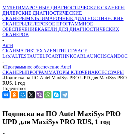
-
МУЛЬТИМАРОЧНЫЕ ДИАГНОСТИЧЕСКИЕ СКАНЕРЫ
ДИЛЕРСКИЕ ДИАГНОСТИЧЕСКИЕ
СКАНЕРЫ
МУЛЬТИМАРОЧНЫЕ ДИАГНОСТИЧЕСКИЕ
СКАНЕРЫ
ДИЛЕРСКОЕ ПРОГРАММНОЕ
ОБЕСПЕЧЕНИЕ
КАБЕЛИ ДЛЯ ДИАГНОСТИЧЕСКИХ
СКАНЕРОВ
-
Autel
СКАНМАТИК
TEXA
ZENITH
UCDS
ACE
Lab
JALTEST
AUTEL
FCAR
THINKCAR
LAUNCH
SCANDOC
-
Программное обеспечение Autel
СКАНЕРЫ
ПРОГРАММАТОРЫ КЛЮЧЕЙ
АКСЕССУАРЫ
-
Подписка на ПО Autel MaxiSys PRO UPD для MaxiSys PRO
RUS, 1 год
Поделиться
Подписка на ПО Autel MaxiSys PRO
UPD для MaxiSys PRO RUS, 1 год