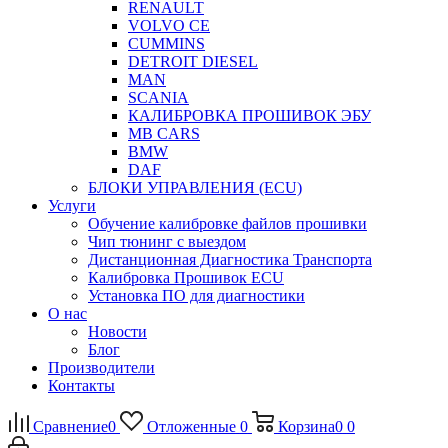
RENAULT
VOLVO CE
CUMMINS
DETROIT DIESEL
MAN
SCANIA
КАЛИБРОВКА ПРОШИВОК ЭБУ
MB CARS
BMW
DAF
БЛОКИ УПРАВЛЕНИЯ (ECU)
Услуги
Обучение калибровке файлов прошивки
Чип тюнинг с выездом
Дистанционная Диагностика Транспорта
Калибровка Прошивок ECU
Установка ПО для диагностики
О нас
Новости
Блог
Производители
Контакты
Сравнение
0
Отложенные
0
Корзина
0
0