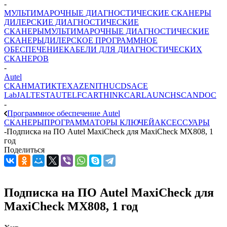
-
МУЛЬТИМАРОЧНЫЕ ДИАГНОСТИЧЕСКИЕ СКАНЕРЫ
ДИЛЕРСКИЕ ДИАГНОСТИЧЕСКИЕ
СКАНЕРЫ
МУЛЬТИМАРОЧНЫЕ ДИАГНОСТИЧЕСКИЕ
СКАНЕРЫ
ДИЛЕРСКОЕ ПРОГРАММНОЕ
ОБЕСПЕЧЕНИЕ
КАБЕЛИ ДЛЯ ДИАГНОСТИЧЕСКИХ
СКАНЕРОВ
-
Autel
СКАНМАТИК
TEXA
ZENITH
UCDS
ACE
Lab
JALTEST
AUTEL
FCAR
THINKCAR
LAUNCH
SCANDOC
-
Программное обеспечение Autel
СКАНЕРЫ
ПРОГРАММАТОРЫ КЛЮЧЕЙ
АКСЕССУАРЫ
-
Подписка на ПО Autel MaxiCheck для MaxiCheck MX808, 1
год
Поделиться
Подписка на ПО Autel MaxiCheck для
MaxiCheck MX808, 1 год