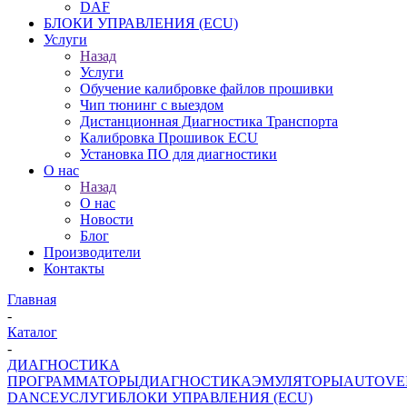
DAF
БЛОКИ УПРАВЛЕНИЯ (ECU)
Услуги
Назад
Услуги
Обучение калибровке файлов прошивки
Чип тюнинг с выездом
Дистанционная Диагностика Транспорта
Калибровка Прошивок ECU
Установка ПО для диагностики
О нас
Назад
О нас
Новости
Блог
Производители
Контакты
Главная
-
Каталог
-
ДИАГНОСТИКА
ПРОГРАММАТОРЫ
ДИАГНОСТИКА
ЭМУЛЯТОРЫ
AUTOVE
DANCE
УСЛУГИ
БЛОКИ УПРАВЛЕНИЯ (ECU)