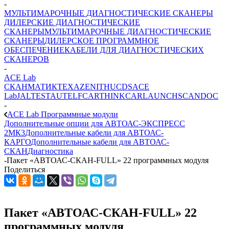
-
МУЛЬТИМАРОЧНЫЕ ДИАГНОСТИЧЕСКИЕ СКАНЕРЫ
ДИЛЕРСКИЕ ДИАГНОСТИЧЕСКИЕ
СКАНЕРЫ
МУЛЬТИМАРОЧНЫЕ ДИАГНОСТИЧЕСКИЕ
СКАНЕРЫ
ДИЛЕРСКОЕ ПРОГРАММНОЕ
ОБЕСПЕЧЕНИЕ
КАБЕЛИ ДЛЯ ДИАГНОСТИЧЕСКИХ
СКАНЕРОВ
-
ACE Lab
СКАНМАТИК
TEXA
ZENITH
UCDS
ACE
Lab
JALTEST
AUTEL
FCAR
THINKCAR
LAUNCH
SCANDOC
-
ACE Lab Программные модули
Дополнительные опции для АВТОАС-ЭКСПРЕСС
2МК3
Дополнительные кабели для АВТОАС-
КАРГО
Дополнительные кабели для АВТОАС-
СКАН
Диагностика
-
Пакет «АВТОАС-СКАН-FULL» 22 программных модуля
Поделиться
Пакет «АВТОАС-СКАН-FULL» 22
программных модуля