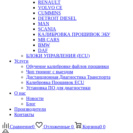
RENAULT
VOLVO CE
CUMMINS
DETROIT DIESEL
MAN
SCANIA
КАЛИБРОВКА ПРОШИВОК ЭБУ
MB CARS
BMW
DAF
БЛОКИ УПРАВЛЕНИЯ (ECU)
Услуги
Обучение калибровке файлов прошивки
Чип тюнинг с выездом
Дистанционная Диагностика Транспорта
Калибровка Прошивок ECU
Установка ПО для диагностики
О нас
Новости
Блог
Производители
Контакты
Сравнение
0
Отложенные
0
Корзина
0
0