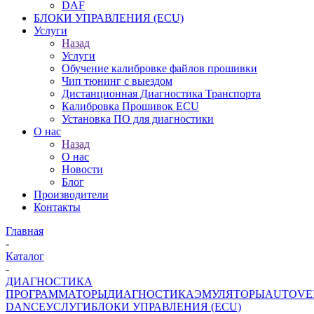
DAF
БЛОКИ УПРАВЛЕНИЯ (ECU)
Услуги
Назад
Услуги
Обучение калибровке файлов прошивки
Чип тюнинг с выездом
Дистанционная Диагностика Транспорта
Калибровка Прошивок ECU
Установка ПО для диагностики
О нас
Назад
О нас
Новости
Блог
Производители
Контакты
Главная
-
Каталог
-
ДИАГНОСТИКА
ПРОГРАММАТОРЫ
ДИАГНОСТИКА
ЭМУЛЯТОРЫ
AUTOVE
DANCE
УСЛУГИ
БЛОКИ УПРАВЛЕНИЯ (ECU)