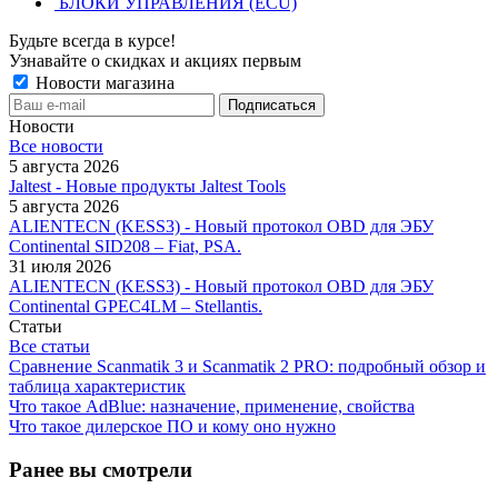
БЛОКИ УПРАВЛЕНИЯ (ECU)
Будьте всегда в курсе!
Узнавайте о скидках и акциях первым
Новости магазина
Новости
Все новости
5 августа 2026
Jaltest - Новые продукты Jaltest Tools
5 августа 2026
ALIENTECN (KESS3) - Новый протокол OBD для ЭБУ
Continental SID208 – Fiat, PSA.
31 июля 2026
ALIENTECN (KESS3) - Новый протокол OBD для ЭБУ
Continental GPEC4LM – Stellantis.
Статьи
Все статьи
Сравнение Scanmatik 3 и Scanmatik 2 PRO: подробный обзор и
таблица характеристик
Что такое AdBlue: назначение, применение, свойства
Что такое дилерское ПО и кому оно нужно
Ранее вы смотрели