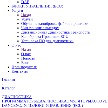
DAF
БЛОКИ УПРАВЛЕНИЯ (ECU)
Услуги
Назад
Услуги
Обучение калибровке файлов прошивки
Чип тюнинг с выездом
Дистанционная Диагностика Транспорта
Калибровка Прошивок ECU
Установка ПО для диагностики
О нас
Назад
О нас
Новости
Блог
Производители
Контакты
Главная
-
Каталог
-
ДИАГНОСТИКА
ПРОГРАММАТОРЫ
ДИАГНОСТИКА
ЭМУЛЯТОРЫ
AUTOVE
DANCE
УСЛУГИ
БЛОКИ УПРАВЛЕНИЯ (ECU)