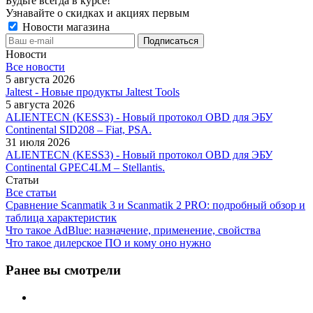
Будьте всегда в курсе!
Узнавайте о скидках и акциях первым
Новости магазина
Новости
Все новости
5 августа 2026
Jaltest - Новые продукты Jaltest Tools
5 августа 2026
ALIENTECN (KESS3) - Новый протокол OBD для ЭБУ
Continental SID208 – Fiat, PSA.
31 июля 2026
ALIENTECN (KESS3) - Новый протокол OBD для ЭБУ
Continental GPEC4LM – Stellantis.
Статьи
Все статьи
Сравнение Scanmatik 3 и Scanmatik 2 PRO: подробный обзор и
таблица характеристик
Что такое AdBlue: назначение, применение, свойства
Что такое дилерское ПО и кому оно нужно
Ранее вы смотрели