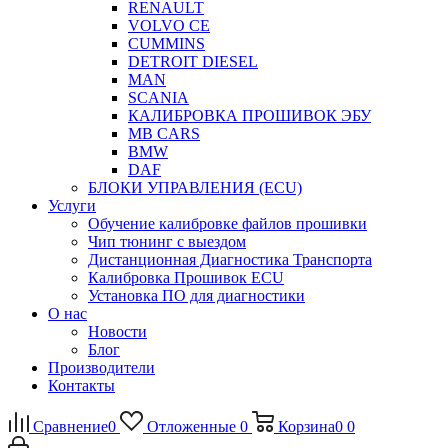
RENAULT
VOLVO CE
CUMMINS
DETROIT DIESEL
MAN
SCANIA
КАЛИБРОВКА ПРОШИВОК ЭБУ
MB CARS
BMW
DAF
БЛОКИ УПРАВЛЕНИЯ (ECU)
Услуги
Обучение калибровке файлов прошивки
Чип тюнинг с выездом
Дистанционная Диагностика Транспорта
Калибровка Прошивок ECU
Установка ПО для диагностики
О нас
Новости
Блог
Производители
Контакты
Сравнение
0
Отложенные
0
Корзина
0
0