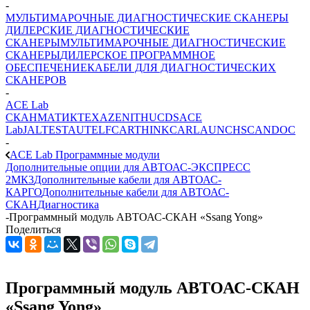
-
МУЛЬТИМАРОЧНЫЕ ДИАГНОСТИЧЕСКИЕ СКАНЕРЫ
ДИЛЕРСКИЕ ДИАГНОСТИЧЕСКИЕ
СКАНЕРЫ
МУЛЬТИМАРОЧНЫЕ ДИАГНОСТИЧЕСКИЕ
СКАНЕРЫ
ДИЛЕРСКОЕ ПРОГРАММНОЕ
ОБЕСПЕЧЕНИЕ
КАБЕЛИ ДЛЯ ДИАГНОСТИЧЕСКИХ
СКАНЕРОВ
-
ACE Lab
СКАНМАТИК
TEXA
ZENITH
UCDS
ACE
Lab
JALTEST
AUTEL
FCAR
THINKCAR
LAUNCH
SCANDOC
-
ACE Lab Программные модули
Дополнительные опции для АВТОАС-ЭКСПРЕСС
2МК3
Дополнительные кабели для АВТОАС-
КАРГО
Дополнительные кабели для АВТОАС-
СКАН
Диагностика
-
Программный модуль АВТОАС-СКАН «Ssang Yong»
Поделиться
Программный модуль АВТОАС-СКАН
«Ssang Yong»