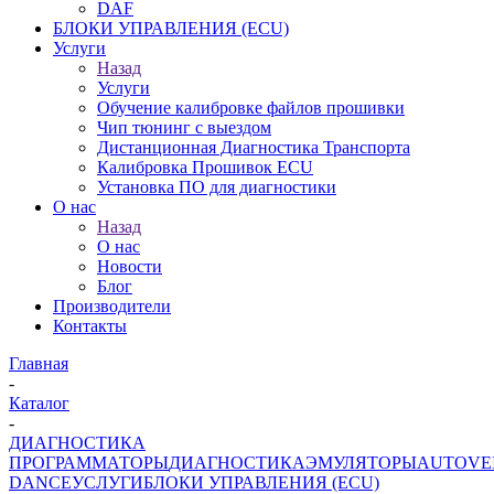
DAF
БЛОКИ УПРАВЛЕНИЯ (ECU)
Услуги
Назад
Услуги
Обучение калибровке файлов прошивки
Чип тюнинг с выездом
Дистанционная Диагностика Транспорта
Калибровка Прошивок ECU
Установка ПО для диагностики
О нас
Назад
О нас
Новости
Блог
Производители
Контакты
Главная
-
Каталог
-
ДИАГНОСТИКА
ПРОГРАММАТОРЫ
ДИАГНОСТИКА
ЭМУЛЯТОРЫ
AUTOVE
DANCE
УСЛУГИ
БЛОКИ УПРАВЛЕНИЯ (ECU)