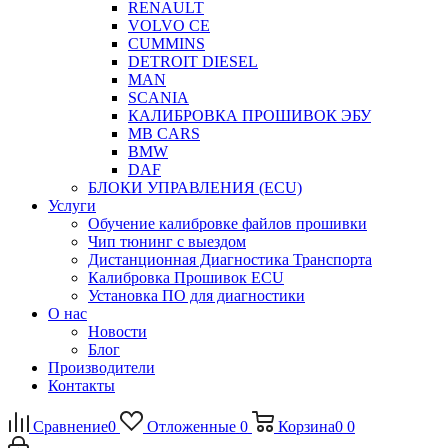
RENAULT
VOLVO CE
CUMMINS
DETROIT DIESEL
MAN
SCANIA
КАЛИБРОВКА ПРОШИВОК ЭБУ
MB CARS
BMW
DAF
БЛОКИ УПРАВЛЕНИЯ (ECU)
Услуги
Обучение калибровке файлов прошивки
Чип тюнинг с выездом
Дистанционная Диагностика Транспорта
Калибровка Прошивок ECU
Установка ПО для диагностики
О нас
Новости
Блог
Производители
Контакты
Сравнение
0
Отложенные
0
Корзина
0
0