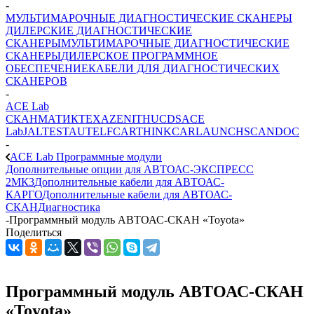
-
МУЛЬТИМАРОЧНЫЕ ДИАГНОСТИЧЕСКИЕ СКАНЕРЫ
ДИЛЕРСКИЕ ДИАГНОСТИЧЕСКИЕ
СКАНЕРЫ
МУЛЬТИМАРОЧНЫЕ ДИАГНОСТИЧЕСКИЕ
СКАНЕРЫ
ДИЛЕРСКОЕ ПРОГРАММНОЕ
ОБЕСПЕЧЕНИЕ
КАБЕЛИ ДЛЯ ДИАГНОСТИЧЕСКИХ
СКАНЕРОВ
-
ACE Lab
СКАНМАТИК
TEXA
ZENITH
UCDS
ACE
Lab
JALTEST
AUTEL
FCAR
THINKCAR
LAUNCH
SCANDOC
-
ACE Lab Программные модули
Дополнительные опции для АВТОАС-ЭКСПРЕСС
2МК3
Дополнительные кабели для АВТОАС-
КАРГО
Дополнительные кабели для АВТОАС-
СКАН
Диагностика
-
Программный модуль АВТОАС-СКАН «Toyota»
Поделиться
Программный модуль АВТОАС-СКАН
«Toyota»