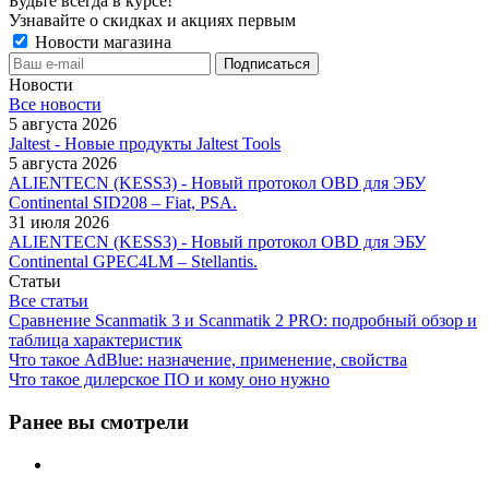
Будьте всегда в курсе!
Узнавайте о скидках и акциях первым
Новости магазина
Новости
Все новости
5 августа 2026
Jaltest - Новые продукты Jaltest Tools
5 августа 2026
ALIENTECN (KESS3) - Новый протокол OBD для ЭБУ
Continental SID208 – Fiat, PSA.
31 июля 2026
ALIENTECN (KESS3) - Новый протокол OBD для ЭБУ
Continental GPEC4LM – Stellantis.
Статьи
Все статьи
Сравнение Scanmatik 3 и Scanmatik 2 PRO: подробный обзор и
таблица характеристик
Что такое AdBlue: назначение, применение, свойства
Что такое дилерское ПО и кому оно нужно
Ранее вы смотрели