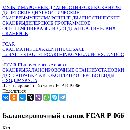
-
МУЛЬТИМАРОЧНЫЕ ДИАГНОСТИЧЕСКИЕ СКАНЕРЫ
ДИЛЕРСКИЕ ДИАГНОСТИЧЕСКИЕ
СКАНЕРЫ
МУЛЬТИМАРОЧНЫЕ ДИАГНОСТИЧЕСКИЕ
СКАНЕРЫ
ДИЛЕРСКОЕ ПРОГРАММНОЕ
ОБЕСПЕЧЕНИЕ
КАБЕЛИ ДЛЯ ДИАГНОСТИЧЕСКИХ
СКАНЕРОВ
-
FCAR
СКАНМАТИК
TEXA
ZENITH
UCDS
ACE
Lab
JALTEST
AUTEL
FCAR
THINKCAR
LAUNCH
SCANDOC
-
FCAR Шиномонтажные станки
СКАНЕРЫ
БАЛАНСИРОВОЧНЫЕ СТАНКИ
УСТАНОВКИ
ДЛЯ ЗАПРАВКИ АВТОКОНДИЦИОНЕРОВ
СТЕНДЫ
СХОД-РАЗВАЛА
-
Балансировочный станок FCAR P-066
Поделиться
Балансировочный станок FCAR P-066
Хит