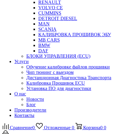
RENAULT
VOLVO CE
CUMMINS
DETROIT DIESEL
MAN
SCANIA
КАЛИБРОВКА ПРОШИВОК ЭБУ
MB CARS
BMW
DAF
БЛОКИ УПРАВЛЕНИЯ (ECU)
Услуги
Обучение калибровке файлов прошивки
Чип тюнинг с выездом
Дистанционная Диагностика Транспорта
Калибровка Прошивок ECU
Установка ПО для диагностики
О нас
Новости
Блог
Производители
Контакты
Сравнение
0
Отложенные
0
Корзина
0
0