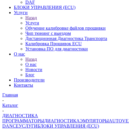
DAF
БЛОКИ УПРАВЛЕНИЯ (ECU)
Услуги
Назад
Услуги
Обучение калибровке файлов прошивки
Чип тюнинг с выездом
Дистанционная Диагностика Транспорта
Калибровка Прошивок ECU
Установка ПО для диагностики
О нас
Назад
О нас
Новости
Блог
Производители
Контакты
Главная
-
Каталог
-
ДИАГНОСТИКА
ПРОГРАММАТОРЫ
ДИАГНОСТИКА
ЭМУЛЯТОРЫ
AUTOVE
DANCE
УСЛУГИ
БЛОКИ УПРАВЛЕНИЯ (ECU)