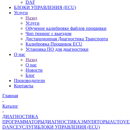
DAF
БЛОКИ УПРАВЛЕНИЯ (ECU)
Услуги
Назад
Услуги
Обучение калибровке файлов прошивки
Чип тюнинг с выездом
Дистанционная Диагностика Транспорта
Калибровка Прошивок ECU
Установка ПО для диагностики
О нас
Назад
О нас
Новости
Блог
Производители
Контакты
Главная
-
Каталог
-
ДИАГНОСТИКА
ПРОГРАММАТОРЫ
ДИАГНОСТИКА
ЭМУЛЯТОРЫ
AUTOVE
DANCE
УСЛУГИ
БЛОКИ УПРАВЛЕНИЯ (ECU)