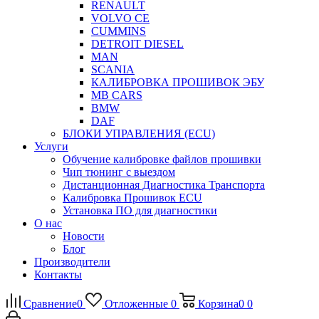
RENAULT
VOLVO CE
CUMMINS
DETROIT DIESEL
MAN
SCANIA
КАЛИБРОВКА ПРОШИВОК ЭБУ
MB CARS
BMW
DAF
БЛОКИ УПРАВЛЕНИЯ (ECU)
Услуги
Обучение калибровке файлов прошивки
Чип тюнинг с выездом
Дистанционная Диагностика Транспорта
Калибровка Прошивок ECU
Установка ПО для диагностики
О нас
Новости
Блог
Производители
Контакты
Сравнение
0
Отложенные
0
Корзина
0
0