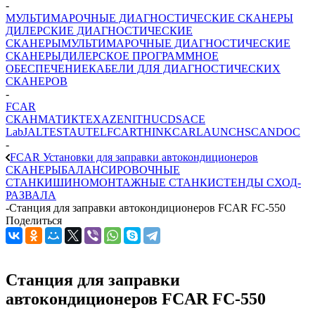
-
МУЛЬТИМАРОЧНЫЕ ДИАГНОСТИЧЕСКИЕ СКАНЕРЫ
ДИЛЕРСКИЕ ДИАГНОСТИЧЕСКИЕ
СКАНЕРЫ
МУЛЬТИМАРОЧНЫЕ ДИАГНОСТИЧЕСКИЕ
СКАНЕРЫ
ДИЛЕРСКОЕ ПРОГРАММНОЕ
ОБЕСПЕЧЕНИЕ
КАБЕЛИ ДЛЯ ДИАГНОСТИЧЕСКИХ
СКАНЕРОВ
-
FCAR
СКАНМАТИК
TEXA
ZENITH
UCDS
ACE
Lab
JALTEST
AUTEL
FCAR
THINKCAR
LAUNCH
SCANDOC
-
FCAR Установки для заправки автокондиционеров
СКАНЕРЫ
БАЛАНСИРОВОЧНЫЕ
СТАНКИ
ШИНОМОНТАЖНЫЕ СТАНКИ
СТЕНДЫ СХОД-
РАЗВАЛА
-
Станция для заправки автокондиционеров FCAR FC-550
Поделиться
Станция для заправки
автокондиционеров FCAR FC-550